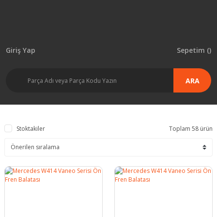
Giriş Yap
Sepetim (
)
ARA
Stoktakiler
Toplam 58 ürün