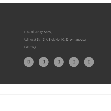
100. Yıl Sanayi Sitesi,
Adil Acat Sk. 13-A Blok No:10, Süleymanpaşa
Tekirdağ