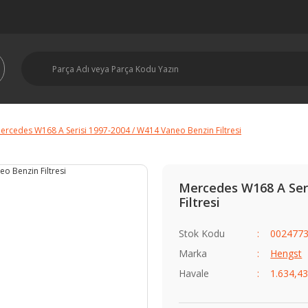
ercedes W168 A Serisi 1997-2004 / W414 Vaneo Benzin Filtresi
Mercedes W168 A Seri
Filtresi
Stok Kodu
002477
Marka
Hengst
Havale
1.634,43