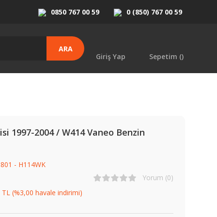
0850 767 00 59
0 (850) 767 00 59
ARA
Giriş Yap
Sepetim (
)
si 1997-2004 / W414 Vaneo Benzin
3801 - H114WK
Yorum (0)
 TL (%3,00 havale indirimi)