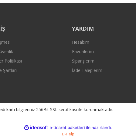
Gönder
İŞ
YARDIM
eşmesi
Hesabım
Güvenlik
Favorilerim
er Politikası
Siparişlerim
e Şartları
İade Taleplerim
kartı bilgileriniz 256Bit SSL sertifikası ile korunmaktadır.
ile
ideasoft
e-
hazırlandı.
ticaret
D-Help