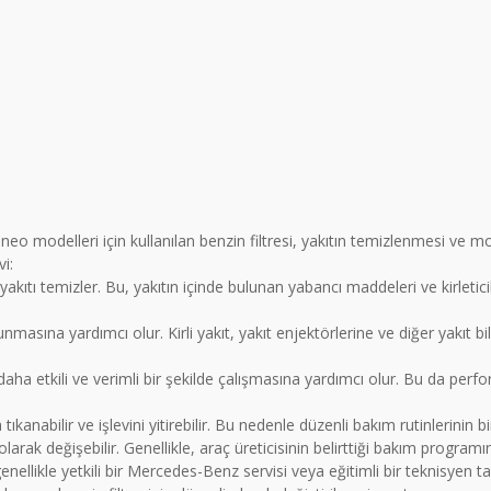
odelleri için kullanılan benzin filtresi, yakıtın temizlenmesi ve moto
vi:
yakıtı temizler. Bu, yakıtın içinde bulunan yabancı maddeleri ve kirletici
masına yardımcı olur. Kirli yakıt, yakıt enjektörlerine ve diğer yakıt bile
ha etkili ve verimli bir şekilde çalışmasına yardımcı olur. Bu da perf
 tıkanabilir ve işlevini yitirebilir. Bu nedenle düzenli bakım rutinlerinin 
 olarak değişebilir. Genellikle, araç üreticisinin belirttiği bakım progra
genellikle yetkili bir Mercedes-Benz servisi veya eğitimli bir teknisyen ta