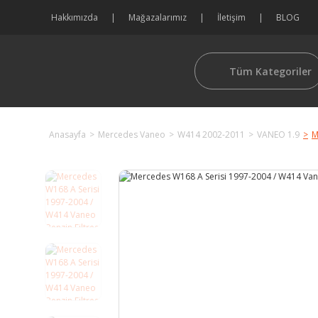
Hakkımızda
Mağazalarımız
İletişim
BLOG
Tüm Kategoriler
Anasayfa
Mercedes Vaneo
W414 2002-2011
VANEO 1.9
M