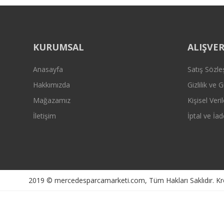
KURUMSAL
ALIŞVER
Anasayfa
Satış Sözl
Hakkımızda
Gizlilik ve 
Mağazamız
Kişisel Veril
İletişim
İptal ve İad
2019 © mercedesparcamarketi.com, Tüm Hakları Saklıdır. Kredi 