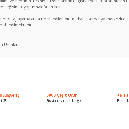
akımı ve benzin filtresinin düzenli olarak değiştirilmesi, motorunuzun 
re değişimini yaptırmak önemlidir.
 montaj aşamasında tercih edilen bir markadır. Almanya merkezli olan
ercih edilmektedir.
m Ürünleri
 konularda yetersiz gördüğünüz noktaları öneri formunu kullanarak tarafımız
Bu ürüne ilk yorumu siz yapın!
Yorum Yaz
 Alışveriş
5000 Çeşit Ürün
+9 Ta
it SSL
Stoktan aynı gün kargo
Bütün k