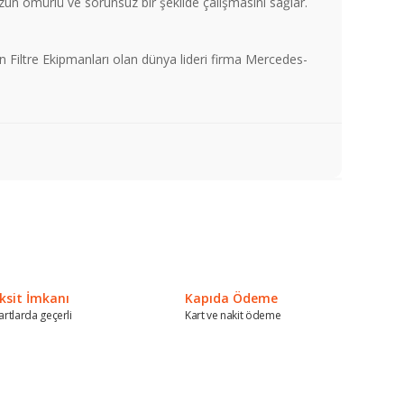
uzun ömürlü ve sorunsuz bir şekilde çalışmasını sağlar.
 Filtre Ekipmanları olan dünya lideri firma Mercedes-
a iletebilirsiniz.
ksit İmkanı
Kapıda Ödeme
artlarda geçerli
Kart ve nakit ödeme