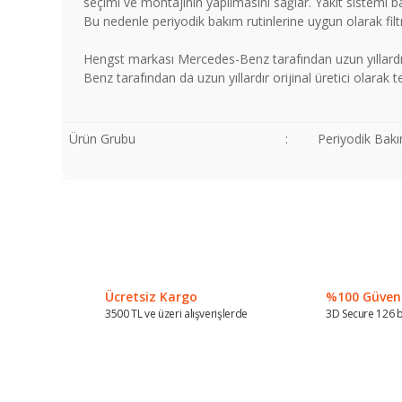
seçimi ve montajının yapılmasını sağlar. Yakıt sistemi b
Bu nedenle periyodik bakım rutinlerine uygun olarak filt
Hengst markası Mercedes-Benz tarafından uzun yıllardır
Benz tarafından da uzun yıllardır orijinal üretici olarak t
Ürün Grubu
:
Periyodik Bakı
Bu ürünün fiyat bilgisi, resim, ürün açıklamalarında ve diğer
Görüş ve önerileriniz için teşekkür ederiz.
Ürün resmi kalitesiz, bozuk veya görüntülenemiyor.
Ürün açıklamasında eksik bilgiler bulunuyor.
Ücretsiz Kargo
%100 Güvenli
Ürün bilgilerinde hatalar bulunuyor.
3500 TL ve üzeri alışverişlerde
3D Secure 126 b
Ürün fiyatı diğer sitelerden daha pahalı.
Bu ürüne benzer farklı alternatifler olmalı.