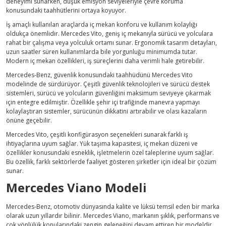
deneyimi sunarken, düşük emisyon seviyeleriyle çevre koruma
konusundaki taahhütlerini ortaya koyuyor.
İş amaçlı kullanılan araçlarda iç mekan konforu ve kullanım kolaylığı
oldukça önemlidir. Mercedes Vito, geniş iç mekanıyla sürücü ve yolculara
rahat bir çalışma veya yolculuk ortamı sunar. Ergonomik tasarım detayları,
uzun saatler süren kullanımlarda bile yorgunluğu minimumda tutar.
Modern iç mekan özellikleri, iş süreçlerini daha verimli hale getirebilir.
Mercedes-Benz, güvenlik konusundaki taahhüdünü Mercedes Vito
modelinde de sürdürüyor. Çeşitli güvenlik teknolojileri ve sürücü destek
sistemleri, sürücü ve yolcuların güvenliğini maksimum seviyeye çıkarmak
için entegre edilmiştir. Özellikle şehir içi trafiğinde manevra yapmayı
kolaylaştıran sistemler, sürücünün dikkatini artırabilir ve olası kazaların
önüne geçebilir.
Mercedes Vito, çeşitli konfigürasyon seçenekleri sunarak farklı iş
ihtiyaçlarına uyum sağlar. Yük taşıma kapasitesi, iç mekan düzeni ve
özellikler konusundaki esneklik, işletmelerin özel taleplerine uyum sağlar.
Bu özellik, farklı sektörlerde faaliyet gösteren şirketler için ideal bir çözüm
sunar.
Mercedes Viano Modeli
Mercedes-Benz, otomotiv dünyasında kalite ve lüksü temsil eden bir marka
olarak uzun yıllardır bilinir. Mercedes Viano, markanın şıklık, performans ve
çok yönlülük konularındaki zengin geleneğini devam ettiren bir modeldir.