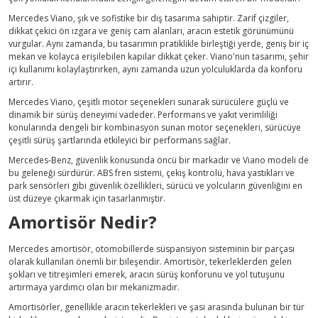
Mercedes Viano, şık ve sofistike bir dış tasarıma sahiptir. Zarif çizgiler,
dikkat çekici ön ızgara ve geniş cam alanları, aracın estetik görünümünü
vurgular. Aynı zamanda, bu tasarımın pratiklikle birleştiği yerde, geniş bir iç
mekan ve kolayca erişilebilen kapılar dikkat çeker. Viano'nun tasarımı, şehir
içi kullanımı kolaylaştırırken, aynı zamanda uzun yolculuklarda da konforu
artırır.
Mercedes Viano, çeşitli motor seçenekleri sunarak sürücülere güçlü ve
dinamik bir sürüş deneyimi vadeder. Performans ve yakıt verimliliği
konularında dengeli bir kombinasyon sunan motor seçenekleri, sürücüye
çeşitli sürüş şartlarında etkileyici bir performans sağlar.
Mercedes-Benz, güvenlik konusunda öncü bir markadır ve Viano modeli de
bu geleneği sürdürür. ABS fren sistemi, çekiş kontrolü, hava yastıkları ve
park sensörleri gibi güvenlik özellikleri, sürücü ve yolcuların güvenliğini en
üst düzeye çıkarmak için tasarlanmıştır.
Amortisör Nedir?
Mercedes amortisör, otomobillerde süspansiyon sisteminin bir parçası
olarak kullanılan önemli bir bileşendir. Amortisör, tekerleklerden gelen
şokları ve titreşimleri emerek, aracın sürüş konforunu ve yol tutuşunu
artırmaya yardımcı olan bir mekanizmadır.
Amortisörler, genellikle aracın tekerlekleri ve şasi arasında bulunan bir tür