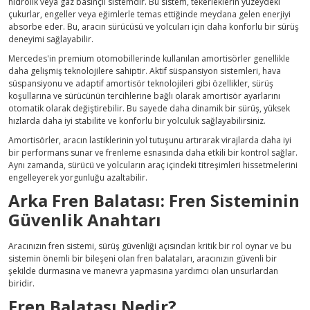
hidrolik veya gaz basınçlı sistemdir. Bu sistem, tekerleklerin yüzeydeki
çukurlar, engeller veya eğimlerle temas ettiğinde meydana gelen enerjiyi
absorbe eder. Bu, aracın sürücüsü ve yolcuları için daha konforlu bir sürüş
deneyimi sağlayabilir.
Mercedes'in premium otomobillerinde kullanılan amortisörler genellikle
daha gelişmiş teknolojilere sahiptir. Aktif süspansiyon sistemleri, hava
süspansiyonu ve adaptif amortisör teknolojileri gibi özellikler, sürüş
koşullarına ve sürücünün tercihlerine bağlı olarak amortisör ayarlarını
otomatik olarak değiştirebilir. Bu sayede daha dinamik bir sürüş, yüksek
hızlarda daha iyi stabilite ve konforlu bir yolculuk sağlayabilirsiniz.
Amortisörler, aracın lastiklerinin yol tutuşunu artırarak virajlarda daha iyi
bir performans sunar ve frenleme esnasında daha etkili bir kontrol sağlar.
Aynı zamanda, sürücü ve yolcuların araç içindeki titreşimleri hissetmelerini
engelleyerek yorgunluğu azaltabilir.
Arka Fren Balatası: Fren Sisteminin
Güvenlik Anahtarı
Aracınızın fren sistemi, sürüş güvenliği açısından kritik bir rol oynar ve bu
sistemin önemli bir bileşeni olan fren balataları, aracınızın güvenli bir
şekilde durmasına ve manevra yapmasına yardımcı olan unsurlardan
biridir.
Fren Balatası Nedir?