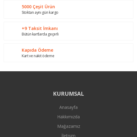
5000 Çeşit Ürün
Stoktan aynı gün kargo
+9 Taksit İmkanı
Bütün kartlarda geçerli
Kapıda Ödeme
Kart ve nakit ödeme
KURUMSAL
Anasayfa
Hakkımızda
Mağazamız
İletişim