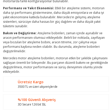
motorlarda farklı konfigürasyonlar bulunabilir.
Performans ve Yakıt Ekonomisi:
Etkili bir ateşleme sistemi, motorun
daha iyi performans göstermesine, daha düşük emisyonlara ve daha iyi
yakıt ekonomisine katkıda bulunabilir. Mercedes'in gelişmiş ateşleme
sistemleri, sürücüye daha hassas bir güç dağılımı ve daha düşük yakıt
tüketimi sunabilir.
Bakım ve Değiştirme:
Ateşleme bobinleri, zaman içinde aşınabilir ve
aracın performansını olumsuz etkileyebilir. Belirli bir noktada, zayıflayan
veya bozulan bir ateşleme bobini, aracın titreme, zor çalışma veya
performans kaybına neden olabilir. Bu durumda, ateşleme bobinleri
değiştirilmelidir.
Mercedes motor ateşleme bobinleri, motorun etkin bir şekilde çalışmasını
sağlayan önemli bir bileşendir. Bu parçanın düzenli bakımı ve gerektiğinde
değiştirilmesi, motor performansını ve sürüş deneyimini olumlu yönde
etkileyebilir.
Ücretsiz Kargo
3500 TL ve üzeri alışverişlerde
%100 Güvenli Alışveriş
3D Secure 126 bit SSL