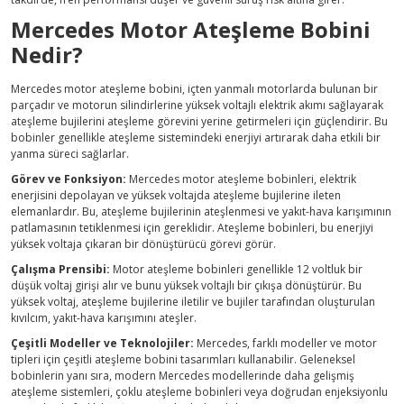
Mercedes Motor Ateşleme Bobini
Nedir?
Mercedes motor ateşleme bobini, içten yanmalı motorlarda bulunan bir
parçadır ve motorun silindirlerine yüksek voltajlı elektrik akımı sağlayarak
ateşleme bujilerini ateşleme görevini yerine getirmeleri için güçlendirir. Bu
bobinler genellikle ateşleme sistemindeki enerjiyi artırarak daha etkili bir
yanma süreci sağlarlar.
Görev ve Fonksiyon:
Mercedes motor ateşleme bobinleri, elektrik
enerjisini depolayan ve yüksek voltajda ateşleme bujilerine ileten
elemanlardır. Bu, ateşleme bujilerinin ateşlenmesi ve yakıt-hava karışımının
patlamasının tetiklenmesi için gereklidir. Ateşleme bobinleri, bu enerjiyi
yüksek voltaja çıkaran bir dönüştürücü görevi görür.
Çalışma Prensibi:
Motor ateşleme bobinleri genellikle 12 voltluk bir
düşük voltaj girişi alır ve bunu yüksek voltajlı bir çıkışa dönüştürür. Bu
yüksek voltaj, ateşleme bujilerine iletilir ve bujiler tarafından oluşturulan
kıvılcım, yakıt-hava karışımını ateşler.
Çeşitli Modeller ve Teknolojiler:
Mercedes, farklı modeller ve motor
tipleri için çeşitli ateşleme bobini tasarımları kullanabilir. Geleneksel
bobinlerin yanı sıra, modern Mercedes modellerinde daha gelişmiş
ateşleme sistemleri, çoklu ateşleme bobinleri veya doğrudan enjeksiyonlu