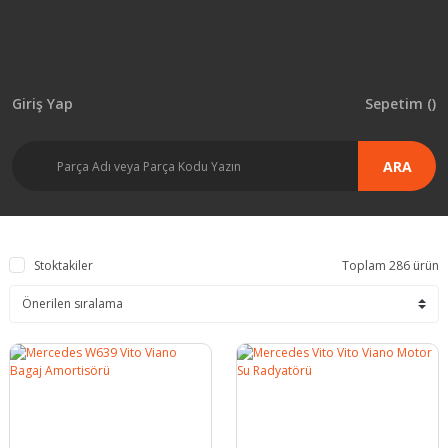
Giriş Yap
Sepetim (
)
ARA
Stoktakiler
Toplam 286 ürün