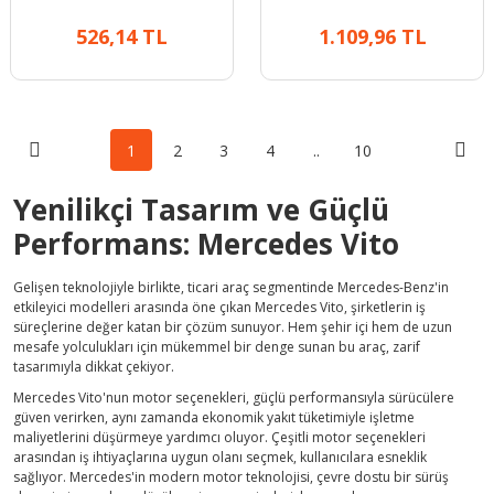
526,14 TL
1.109,96 TL
1
2
3
4
..
10
Yenilikçi Tasarım ve Güçlü
Performans: Mercedes Vito
Gelişen teknolojiyle birlikte, ticari araç segmentinde Mercedes-Benz'in
etkileyici modelleri arasında öne çıkan Mercedes Vito, şirketlerin iş
süreçlerine değer katan bir çözüm sunuyor. Hem şehir içi hem de uzun
mesafe yolculukları için mükemmel bir denge sunan bu araç, zarif
tasarımıyla dikkat çekiyor.
Mercedes Vito'nun motor seçenekleri, güçlü performansıyla sürücülere
güven verirken, aynı zamanda ekonomik yakıt tüketimiyle işletme
maliyetlerini düşürmeye yardımcı oluyor. Çeşitli motor seçenekleri
arasından iş ihtiyaçlarına uygun olanı seçmek, kullanıcılara esneklik
sağlıyor. Mercedes'in modern motor teknolojisi, çevre dostu bir sürüş