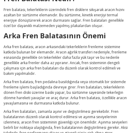
Fren balatası, tekerleklerin üzerindeki fren disklere sıkışarak aracın hızını
azaltan bir sürtünme elemanıdır. Bu sürtünme, kinetik enerjiyi termal
enerjiye dönüştürerek aracın durmasını sağlar. Fren balataları genellikle
özel bir dayanıklı malzemeden yapılmış plakalardan oluşur.
Arka Fren Balatasının Önemi
Arka fren balatası, aracın arkasındaki tekerleklerin frenleme sistemine
katkıda bulunan bir elemandır. Aracın ağırlık transferi nedeniyle, frenleme
esnasında genellikle ön tekerlekler daha fazla yük taşır ve bu nedenle
genellikle arka frenler daha az yıpranır. Ancak, fren sisteminin dengeli
çalışması için arka fren balataları da düzenli olarak kontrol edilmeli ve
bakım yapılmalıdır.
Arka fren balatası, fren pedalına basıldığında veya otomatik bir sistemde
frenleme işlemi başladığında devreye girer. Fren balataları, tekerleklerin
dönen fren diski üzerine baskı yapar, bu sürtünme sayesinde tekerleğin
dönme hareketi yavaşlar ve araç durur. Arka fren balatası, özellikle aracın
yavaşlamasına ve durmasına katkıda bulunur.
Arka fren balataları, zamanla aşınır ve değiştirilmesi gerekebilir. Fren
balatalarının düzenli olarak kontrol edilmesi ve aşınma seviyelerinin
izlenmesi, aracın fren sisteminin güvenliği için önemlidir. Aşınma seviyeleri
belirli bir noktaya ulaştığında, fren balatalarının değiştirilmesi gerekir. Aksi
takdirde, fren performansı düşer ve güvenli sürüş risk altına girer.