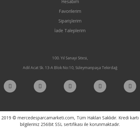
Hesabım
Favorilerim
Siparişlerim
İade Taleplerim
100. Yıl Sanayi Sitesi,
Adil Acat Sk. 13-A Blok No:10, Süleymanpaşa Tekirdağ
2019 © mercedesparcamarketi.com, Tüm Hakları Saklıdır. Kredi kartı
bilgileriniz 256Bit SSL sertifikası ile korunmaktadır.