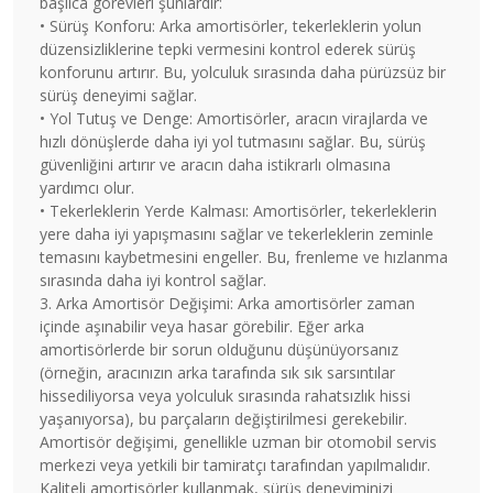
başlıca görevleri şunlardır:
• Sürüş Konforu: Arka amortisörler, tekerleklerin yolun
düzensizliklerine tepki vermesini kontrol ederek sürüş
konforunu artırır. Bu, yolculuk sırasında daha pürüzsüz bir
sürüş deneyimi sağlar.
• Yol Tutuş ve Denge: Amortisörler, aracın virajlarda ve
hızlı dönüşlerde daha iyi yol tutmasını sağlar. Bu, sürüş
güvenliğini artırır ve aracın daha istikrarlı olmasına
yardımcı olur.
• Tekerleklerin Yerde Kalması: Amortisörler, tekerleklerin
yere daha iyi yapışmasını sağlar ve tekerleklerin zeminle
temasını kaybetmesini engeller. Bu, frenleme ve hızlanma
sırasında daha iyi kontrol sağlar.
3. Arka Amortisör Değişimi: Arka amortisörler zaman
içinde aşınabilir veya hasar görebilir. Eğer arka
amortisörlerde bir sorun olduğunu düşünüyorsanız
(örneğin, aracınızın arka tarafında sık sık sarsıntılar
hissediliyorsa veya yolculuk sırasında rahatsızlık hissi
yaşanıyorsa), bu parçaların değiştirilmesi gerekebilir.
Amortisör değişimi, genellikle uzman bir otomobil servis
merkezi veya yetkili bir tamiratçı tarafından yapılmalıdır.
Kaliteli amortisörler kullanmak, sürüş deneyiminizi