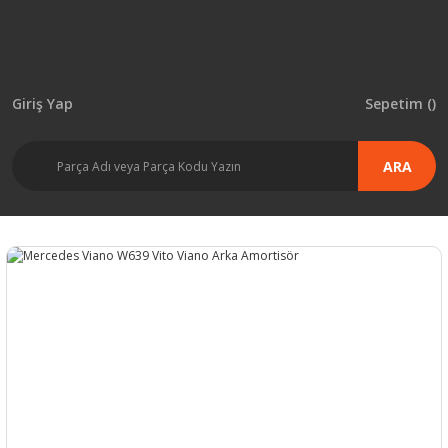
Giriş Yap
Sepetim (
)
ARA