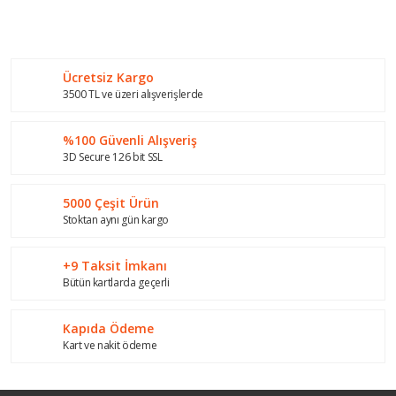
konularda yetersiz gördüğünüz noktaları öneri formunu
Bu ürüne ilk yorumu siz yapın!
kullanarak tarafımıza iletebilirsiniz.
Görüş ve önerileriniz için teşekkür ederiz.
Ücretsiz Kargo
Yorum Yaz
Ürün resmi kalitesiz, bozuk veya görüntülenemiyor.
3500 TL ve üzeri alışverişlerde
Ürün açıklamasında eksik bilgiler bulunuyor.
%100 Güvenli Alışveriş
Ürün bilgilerinde hatalar bulunuyor.
3D Secure 126 bit SSL
Ürün fiyatı diğer sitelerden daha pahalı.
Bu ürüne benzer farklı alternatifler olmalı.
5000 Çeşit Ürün
Stoktan aynı gün kargo
+9 Taksit İmkanı
Bütün kartlarda geçerli
Gönder
Kapıda Ödeme
Kart ve nakit ödeme