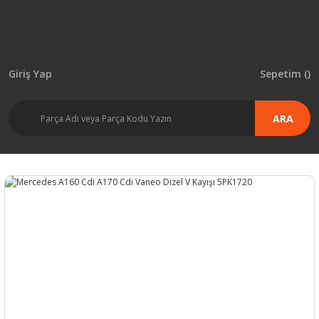
Giriş Yap
Sepetim (
)
ARA