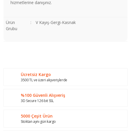
hizmetlerine danışınız.
Ürün
:
V Kayış-Gergi-Kasnak
Grubu
Bu ürünün fiyat bilgisi, resim, ürün açıklamalarında ve diğer
konularda yetersiz gördüğünüz noktaları öneri formunu
Bu ürüne ilk yorumu siz yapın!
kullanarak tarafımıza iletebilirsiniz.
Görüş ve önerileriniz için teşekkür ederiz.
Ücretsiz Kargo
Yorum Yaz
Ürün resmi kalitesiz, bozuk veya görüntülenemiyor.
3500 TL ve üzeri alışverişlerde
Ürün açıklamasında eksik bilgiler bulunuyor.
%100 Güvenli Alışveriş
Ürün bilgilerinde hatalar bulunuyor.
3D Secure 126 bit SSL
Ürün fiyatı diğer sitelerden daha pahalı.
Bu ürüne benzer farklı alternatifler olmalı.
5000 Çeşit Ürün
Stoktan aynı gün kargo