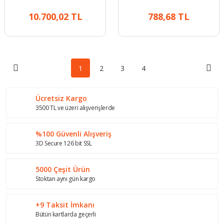
Lambası
10.700,02 TL
788,68 TL
1
2
3
4
Ücretsiz Kargo
3500 TL ve üzeri alışverişlerde
%100 Güvenli Alışveriş
3D Secure 126 bit SSL
5000 Çeşit Ürün
Stoktan aynı gün kargo
+9 Taksit İmkanı
Bütün kartlarda geçerli