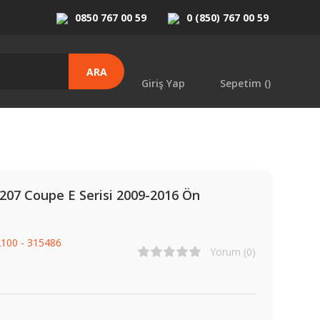
0850 767 00 59
0 (850) 767 00 59
ARA
Giriş Yap
Sepetim (
)
07 Coupe E Serisi 2009-2016 Ön
100 - 315486
Yorum (0)