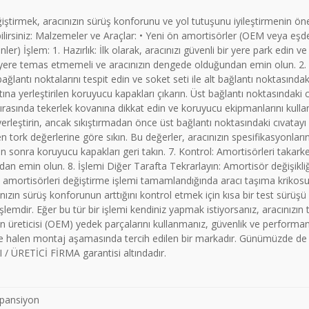
irmek, aracınızın sürüş konforunu ve yol tutuşunu iyileştirmenin önem
bilirsiniz: Malzemeler ve Araçlar: • Yeni ön amortisörler (OEM veya eşd
) İşlem: 1. Hazırlık: İlk olarak, aracınızı güvenli bir yere park edin ve 
lekler yere temas etmemeli ve aracınızın dengede olduğundan emin olun. 
ağlantı noktalarını tespit edin ve soket seti ile alt bağlantı noktasında
ına yerleştirilen koruyucu kapakları çıkarın. Üst bağlantı noktasındaki c
sırasında tekerlek kovanına dikkat edin ve koruyucu ekipmanlarını kulla
ne yerleştirin, ancak sıkıştırmadan önce üst bağlantı noktasındaki cıvatay
len tork değerlerine göre sıkın. Bu değerler, aracınızın spesifikasyonların
kten sonra koruyucu kapakları geri takın. 7. Kontrol: Amortisörleri tak
undan emin olun. 8. İşlemi Diğer Tarafta Tekrarlayın: Amortisör değişikl
 Ön amortisörleri değiştirme işlemi tamamlandığında aracı taşıma krikosu
ınızın sürüş konforunun arttığını kontrol etmek için kısa bir test sürüşü
 işlemdir. Eğer bu tür bir işlemi kendiniz yapmak istiyorsanız, aracınız
man üreticisi (OEM) yedek parçalarını kullanmanız, güvenlik ve perfo
r ve halen montaj aşamasında tercih edilen bir markadır. Günümüzde 
 / ÜRETİCİ FİRMA garantisi altındadır.
pansiyon