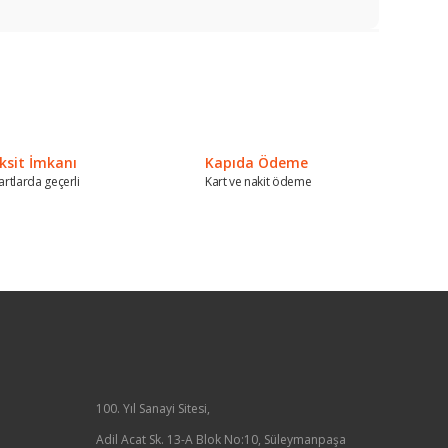
a iletebilirsiniz.
ksit İmkanı
Kapıda Ödeme
artlarda geçerli
Kart ve nakit ödeme
100. Yıl Sanayi Sitesi,
Adil Acat Sk. 13-A Blok No:10, Süleymanpaşa