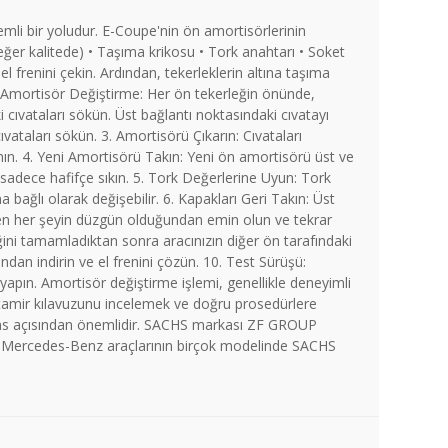
li bir yoludur. E-Coupe'nin ön amortisörlerinin
eğer kalitede) • Taşıma krikosu • Tork anahtarı • Soket
el frenini çekin. Ardından, tekerleklerin altına taşıma
2. Amortisör Değiştirme: Her ön tekerleğin önünde,
ki cıvataları sökün. Üst bağlantı noktasındaki cıvatayı
ıvataları sökün. 3. Amortisörü Çıkarın: Cıvataları
nın. 4. Yeni Amortisörü Takın: Yeni ön amortisörü üst ve
ı sadece hafifçe sıkın. 5. Tork Değerlerine Uyun: Tork
a bağlı olarak değişebilir. 6. Kapakları Geri Takın: Üst
arken her şeyin düzgün olduğundan emin olun ve tekrar
iğini tamamladıktan sonra aracınızın diğer ön tarafındaki
ndan indirin ve el frenini çözün. 10. Test Sürüşü:
 yapın. Amortisör değiştirme işlemi, genellikle deneyimli
ın tamir kılavuzunu incelemek ve doğru prosedürlere
rmans açısından önemlidir. SACHS markası ZF GROUP
de Mercedes-Benz araçlarının birçok modelinde SACHS