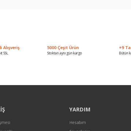
 konularda yetersiz gördüğünüz noktaları öneri formunu kullanarak tarafımız
Bu ürüne ilk yorumu siz yapın!
Yorum Yaz
 Alışveriş
5000 Çeşit Ürün
+9 Ta
it SSL
Stoktan aynı gün kargo
Bütün k
Gönder
İŞ
YARDIM
eşmesi
Hesabım