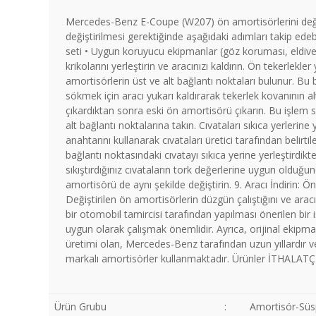
Mercedes-Benz E-Coupe (W207) ön amortisörlerini değişt
değiştirilmesi gerektiğinde aşağıdaki adımları takip ede
seti • Uygun koruyucu ekipmanlar (göz koruması, eldivenler
krikolarını yerleştirin ve aracınızı kaldırın. Ön teker
amortisörlerin üst ve alt bağlantı noktaları bulunur. Bu b
sökmek için aracı yukarı kaldırarak tekerlek kovanının alt
çıkardıktan sonra eski ön amortisörü çıkarın. Bu işlem 
alt bağlantı noktalarına takın. Cıvataları sıkıca yerleri
anahtarını kullanarak cıvataları üretici tarafından belirti
bağlantı noktasındaki cıvatayı sıkıca yerine yerleştirdi
sıkıştırdığınız cıvataların tork değerlerine uygun olduğ
amortisörü de aynı şekilde değiştirin. 9. Aracı İndirin:
Değiştirilen ön amortisörlerin düzgün çalıştığını ve arac
bir otomobil tamircisi tarafından yapılması önerilen bir
uygun olarak çalışmak önemlidir. Ayrıca, orijinal ekip
üretimi olan, Mercedes-Benz tarafından uzun yıllardı
markalı amortisörler kullanmaktadır. Ürünler İTHALATÇI
Ürün Grubu
:
Amortisör-Süs