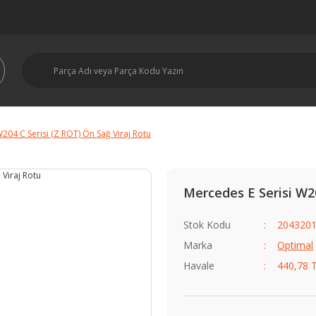
204 C Serisi (Z ROT) Ön Sağ Viraj Rotu
Mercedes E Serisi W20
Stok Kodu
2043201
Marka
Optimal
Havale
440,78 T