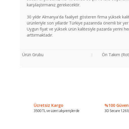
karşılaştırmanız gerekecektir.
30 yıldır Almanya'da faaliyet gösteren firma yüksek kali
ürünleriyle son yıllardır Türkiye pazarında önemli bir yer
Uygun fiyat ve yüksek ürün kalitesiyle pazarda yerini h
arttırmaktadır.
Ürün Grubu
:
Ön Takım (Roti
Bu ürünün fiyat bilgisi, resim, ürün açıklamalarında ve diğer
Görüş ve önerileriniz için teşekkür ederiz.
Ürün resmi kalitesiz, bozuk veya görüntülenemiyor.
Ürün açıklamasında eksik bilgiler bulunuyor.
Ücretsiz Kargo
%100 Güvenli
Ürün bilgilerinde hatalar bulunuyor.
3500 TL ve üzeri alışverişlerde
3D Secure 126 b
Ürün fiyatı diğer sitelerden daha pahalı.
Bu ürüne benzer farklı alternatifler olmalı.