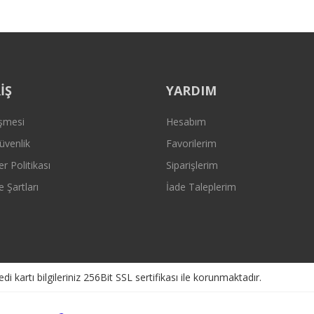
Gönder
İŞ
YARDIM
eşmesi
Hesabım
Güvenlik
Favorilerim
er Politikası
Siparişlerim
e Şartları
İade Taleplerim
kartı bilgileriniz 256Bit SSL sertifikası ile korunmaktadır.