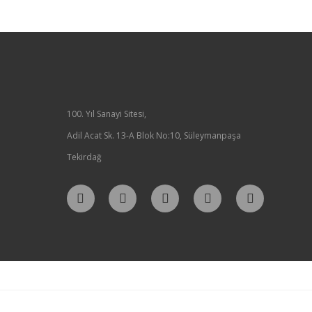
100. Yıl Sanayi Sitesi,
Adil Acat Sk. 13-A Blok No:10, Süleymanpaşa
Tekirdağ