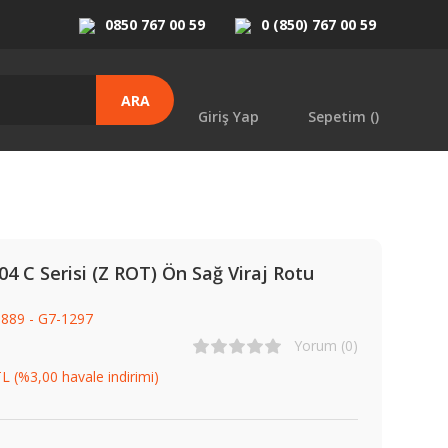
0850 767 00 59
0 (850) 767 00 59
ARA
Giriş Yap
Sepetim (
)
4 C Serisi (Z ROT) Ön Sağ Viraj Rotu
889 - G7-1297
Yorum (0)
L (%3,00 havale indirimi)