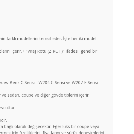
 farklı modellerini temsil eder. İşte her iki model
rini içerir. • "Viraj Rotu (Z ROT)" ifadesi, genel bir
rcedes-Benz C Serisi - W204 C Serisi ve W207 E Serisi
 ve sedan, coupe ve diğer gövde tiplerini içerir.
evcuttur.
dir.
nıza bağlı olarak değişecektir. Eğer lüks bir coupe veya
k için özelliklerini, fiyatlarını ve sürüş deneyimlerini