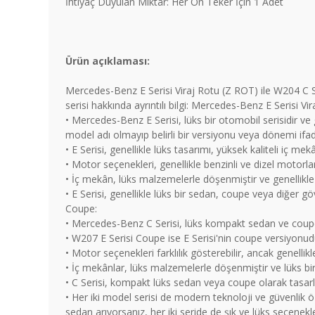
İhtiyaç Duyulan Miktar: Her Ön Teker İçin 1 Adet
Ürün açıklaması:
Mercedes-Benz E Serisi Viraj Rotu (Z ROT) ile W204 C Se
serisi hakkında ayrıntılı bilgi: Mercedes-Benz E Serisi Vi
• Mercedes-Benz E Serisi, lüks bir otomobil serisidir ve g
model adı olmayıp belirli bir versiyonu veya dönemi ifa
• E Serisi, genellikle lüks tasarımı, yüksek kaliteli iç mek
• Motor seçenekleri, genellikle benzinli ve dizel motorlar
• İç mekân, lüks malzemelerle döşenmiştir ve genellikle
• E Serisi, genellikle lüks bir sedan, coupe veya diğer g
Coupe:
• Mercedes-Benz C Serisi, lüks kompakt sedan ve coupe mod
• W207 E Serisi Coupe ise E Serisi'nin coupe versiyonudur 
• Motor seçenekleri farklılık gösterebilir, ancak genellik
• İç mekânlar, lüks malzemelerle döşenmiştir ve lüks bi
• C Serisi, kompakt lüks sedan veya coupe olarak tasarl
• Her iki model serisi de modern teknoloji ve güvenlik özel
sedan arıyorsanız, her iki seride de şık ve lüks seçenek