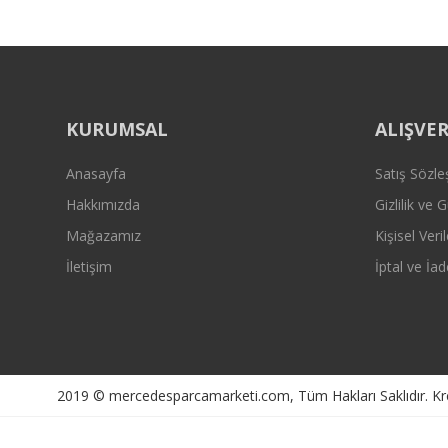
KURUMSAL
ALIŞVER
Anasayfa
Satış Sözl
Hakkımızda
Gizlilik ve 
Mağazamız
Kişisel Veril
İletişim
İptal ve İad
2019 © mercedesparcamarketi.com, Tüm Hakları Saklıdır. Kredi 