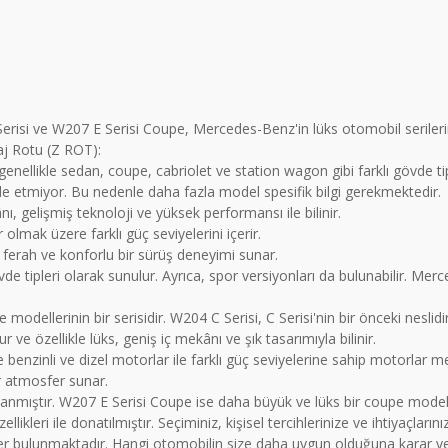
risi ve W207 E Serisi Coupe, Mercedes-Benz'in lüks otomobil serilerinin
raj Rotu (Z ROT):
enellikle sedan, coupe, cabriolet ve station wagon gibi farklı gövde tiple
de etmiyor. Bu nedenle daha fazla model spesifik bilgi gerekmektedir.
ânı, gelişmiş teknoloji ve yüksek performansı ile bilinir.
 olmak üzere farklı güç seviyelerini içerir.
 ferah ve konforlu bir sürüş deneyimi sunar.
övde tipleri olarak sunulur. Ayrıca, spor versiyonları da bulunabilir. Me
ellerinin bir serisidir. W204 C Serisi, C Serisi'nin bir önceki neslidir
ve özellikle lüks, geniş iç mekânı ve şık tasarımıyla bilinir.
le benzinli ve dizel motorlar ile farklı güç seviyelerine sahip motorlar m
r atmosfer sunar.
anmıştır. W207 E Serisi Coupe ise daha büyük ve lüks bir coupe modeli
likleri ile donatılmıştır. Seçiminiz, kişisel tercihlerinize ve ihtiyaçları
ler bulunmaktadır. Hangi otomobilin size daha uygun olduğuna karar verme