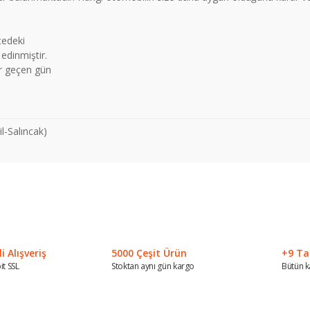
tedeki
 edinmiştir.
er geçen gün
l-Salıncak)
 konularda yetersiz gördüğünüz noktaları öneri formunu kullanarak tarafımız
Bu ürüne ilk yorumu siz yapın!
Yorum Yaz
 Alışveriş
5000 Çeşit Ürün
+9 Ta
it SSL
Stoktan aynı gün kargo
Bütün k