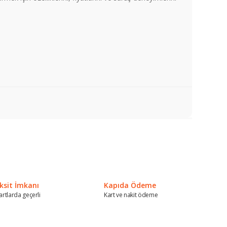
a iletebilirsiniz.
ksit İmkanı
Kapıda Ödeme
artlarda geçerli
Kart ve nakit ödeme