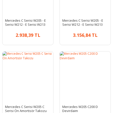
Mercedes C Serisi W205 - E
Mercedes C Serisi W205 - E
Serisi W212 - E Serisi W213
Serisi W212 - E Serisi W213
Kaput Yıldızı Kapak Tip Mavi |
Kaput Yıldızı Kapak Tip Siyah
A2128170316
| A0008173305
2.938,39 TL
3.156,84 TL
Mercedes C Serisi W205 C
Mercedes W205 C200 D
Serisi Ön Amortisör Takozu
Devirdaim