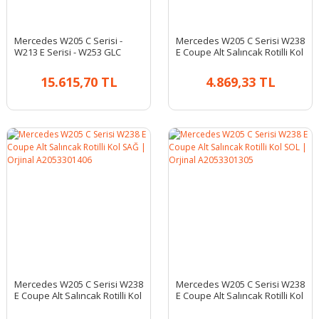
Mercedes W205 C Serisi -
Mercedes W205 C Serisi W238
W213 E Serisi - W253 GLC
E Coupe Alt Salıncak Rotilli Kol
Serisi - W293 EQC Serisi Üst
SAĞ | Lemförder 3821401
Salıncak SOL | Orjinal
15.615,70 TL
4.869,33 TL
A2053305501
Mercedes W205 C Serisi W238
Mercedes W205 C Serisi W238
E Coupe Alt Salıncak Rotilli Kol
E Coupe Alt Salıncak Rotilli Kol
SAĞ | Orjinal A2053301406
SOL | Orjinal A2053301305