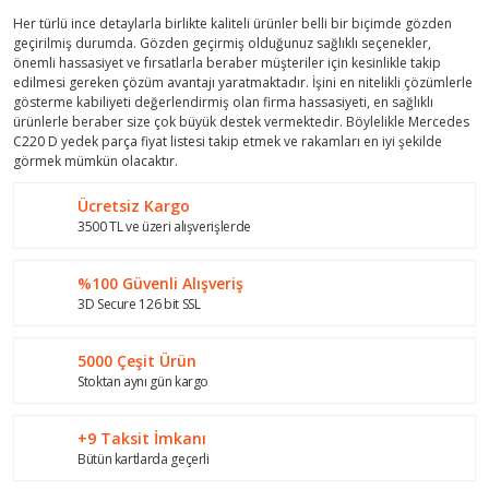
Her türlü ince detaylarla birlikte kaliteli ürünler belli bir biçimde gözden
geçirilmiş durumda. Gözden geçirmiş olduğunuz sağlıklı seçenekler,
önemli hassasiyet ve fırsatlarla beraber müşteriler için kesinlikle takip
edilmesi gereken çözüm avantajı yaratmaktadır. İşini en nitelikli çözümlerle
gösterme kabiliyeti değerlendirmiş olan firma hassasiyeti, en sağlıklı
ürünlerle beraber size çok büyük destek vermektedir. Böylelikle Mercedes
C220 D yedek parça fiyat listesi takip etmek ve rakamları en iyi şekilde
görmek mümkün olacaktır.
Ücretsiz Kargo
3500 TL ve üzeri alışverişlerde
%100 Güvenli Alışveriş
3D Secure 126 bit SSL
5000 Çeşit Ürün
Stoktan aynı gün kargo
+9 Taksit İmkanı
Bütün kartlarda geçerli