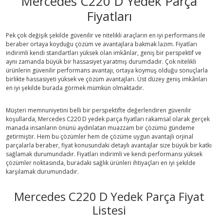
Mercedes C220 D Yedek Parça
Fiyatları
Pek çok değişik şekilde güvenilir ve nitelikli araçların en iyi performans ile
beraber ortaya koyduğu çözüm ve avantajlara bakmak lazım. Fiyatları
indirimli kendi standartları yüksek olan imkânlar, geniş bir perspektif ve
aynı zamanda büyük bir hassasiyet yaratmış durumdadır. Çok nitelikli
ürünlerin güvenilir performans avantajı, ortaya koymuş olduğu sonuçlarla
birlikte hassasiyeti yüksek ve çözüm avantajları. Üst düzey geniş imkânları
en iyi şekilde burada görmek mümkün olmaktadır.
Müşteri memnuniyetini belli bir perspektifte değerlendiren güvenilir
koşullarda, Mercedes C220 D yedek parça fiyatları rakamsal olarak gerçek
manada insanların önünü aydınlatan muazzam bir çözümü gündeme
getirmiştir. Hem bu çözümler hem de çözüme uygun avantajlı orjinal
parçalarla beraber, fiyat konusundaki detaylı avantajlar size büyük bir katkı
sağlamak durumundadır. Fiyatları indirimli ve kendi performansı yüksek
çözümler noktasında, buradaki sağlık ürünleri ihtiyaçları en iyi şekilde
karşılamak durumundadır.
Mercedes C220 D Yedek Parça Fiyat
Listesi