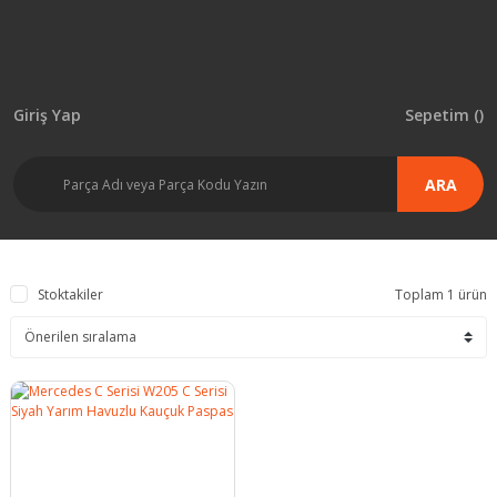
Giriş Yap
Sepetim (
)
ARA
Stoktakiler
Toplam 1 ürün