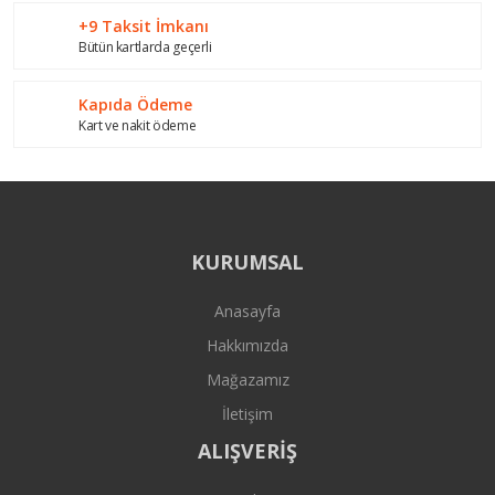
+9 Taksit İmkanı
Bütün kartlarda geçerli
Kapıda Ödeme
Kart ve nakit ödeme
KURUMSAL
Anasayfa
Hakkımızda
Mağazamız
İletişim
ALIŞVERİŞ