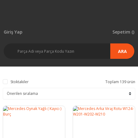
Giriş Yap
Sepetim (
)
ARA
Stoktakiler
Toplam 139 ürün