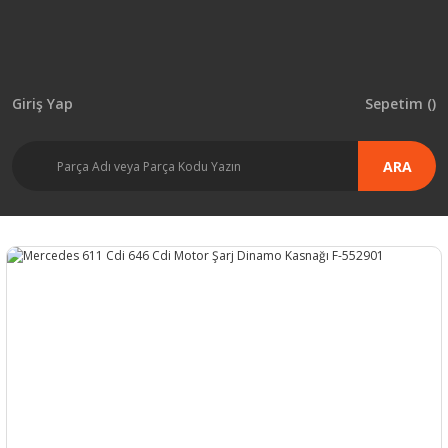
Giriş Yap
Sepetim (
)
ARA