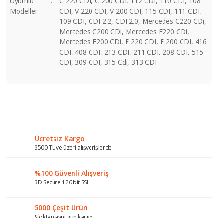
Uyumlu
:
C 220 CDI, C 200 CDI, 112 CDI, 110 CDI, 108
Modeller
CDI, V 220 CDI, V 200 CDI, 115 CDI, 111 CDI,
109 CDI, CDI 2.2, CDI 2.0, Mercedes C220 CDi,
Mercedes C200 CDi, Mercedes E220 CDi,
Mercedes E200 CDi, E 220 CDI, E 200 CDI, 416
CDI, 408 CDI, 213 CDI, 211 CDI, 208 CDI, 515
CDI, 309 CDI, 315 Cdi, 313 CDI
Bu ürünün fiyat bilgisi, resim, ürün açıklamalarında ve diğer
konularda yetersiz gördüğünüz noktaları öneri formunu
Bu ürüne ilk yorumu siz yapın!
kullanarak tarafımıza iletebilirsiniz.
Görüş ve önerileriniz için teşekkür ederiz.
Ücretsiz Kargo
Yorum Yaz
Ürün resmi kalitesiz, bozuk veya görüntülenemiyor.
3500 TL ve üzeri alışverişlerde
Ürün açıklamasında eksik bilgiler bulunuyor.
%100 Güvenli Alışveriş
Ürün bilgilerinde hatalar bulunuyor.
3D Secure 126 bit SSL
Ürün fiyatı diğer sitelerden daha pahalı.
Bu ürüne benzer farklı alternatifler olmalı.
5000 Çeşit Ürün
Stoktan aynı gün kargo