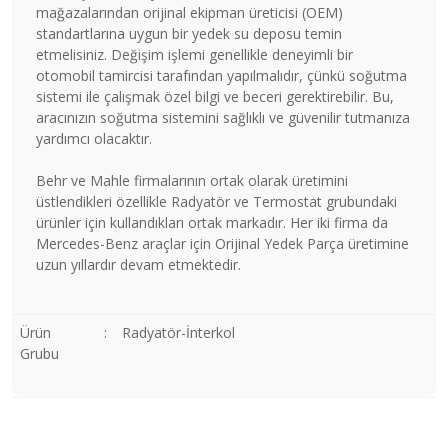
mağazalarından orijinal ekipman üreticisi (OEM)
standartlarına uygun bir yedek su deposu temin
etmelisiniz. Değişim işlemi genellikle deneyimli bir
otomobil tamircisi tarafından yapılmalıdır, çünkü soğutma
sistemi ile çalışmak özel bilgi ve beceri gerektirebilir. Bu,
aracınızın soğutma sistemini sağlıklı ve güvenilir tutmanıza
yardımcı olacaktır.
Behr ve Mahle firmalarının ortak olarak üretimini
üstlendikleri özellikle Radyatör ve Termostat grubundaki
ürünler için kullandıkları ortak markadır. Her iki firma da
Mercedes-Benz araçlar için Orijinal Yedek Parça üretimine
uzun yıllardır devam etmektedir.
Ürün
:
Radyatör-İnterkol
Grubu
Bu ürünün fiyat bilgisi, resim, ürün açıklamalarında ve diğer
konularda yetersiz gördüğünüz noktaları öneri formunu