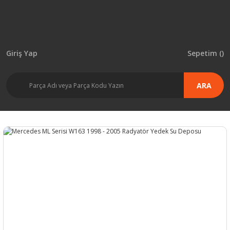
Giriş Yap
Sepetim (
)
ARA