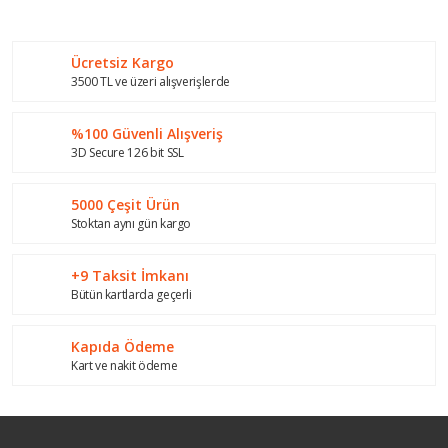
Bu ürüne ilk yorumu siz yapın!
kullanarak tarafımıza iletebilirsiniz.
Görüş ve önerileriniz için teşekkür ederiz.
Ücretsiz Kargo
Yorum Yaz
Ürün resmi kalitesiz, bozuk veya görüntülenemiyor.
3500 TL ve üzeri alışverişlerde
Ürün açıklamasında eksik bilgiler bulunuyor.
%100 Güvenli Alışveriş
Ürün bilgilerinde hatalar bulunuyor.
3D Secure 126 bit SSL
Ürün fiyatı diğer sitelerden daha pahalı.
Bu ürüne benzer farklı alternatifler olmalı.
5000 Çeşit Ürün
Stoktan aynı gün kargo
+9 Taksit İmkanı
Bütün kartlarda geçerli
Gönder
Kapıda Ödeme
Kart ve nakit ödeme