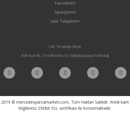
Favorilerim
Siparişlerim
İade Taleplerim
100. Yıl Sanayi Sitesi,
Adil Acat Sk. 13-A Blok No:10, Süleymanpaşa Tekirdağ
2019 © mercedesparcamarketi.com, Tüm Hakları Saklıdır. Kredi kartı
bilgileriniz 256Bit SSL sertifikası ile korunmaktadır.