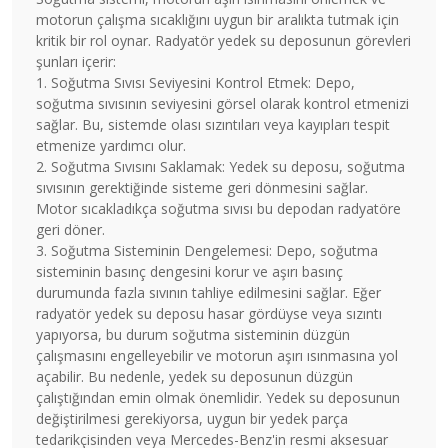
motorun çalışma sıcaklığını uygun bir aralıkta tutmak için
kritik bir rol oynar. Radyatör yedek su deposunun görevleri
şunları içerir:
1. Soğutma Sıvısı Seviyesini Kontrol Etmek: Depo,
soğutma sıvısının seviyesini görsel olarak kontrol etmenizi
sağlar. Bu, sistemde olası sızıntıları veya kayıpları tespit
etmenize yardımcı olur.
2. Soğutma Sıvısını Saklamak: Yedek su deposu, soğutma
sıvısının gerektiğinde sisteme geri dönmesini sağlar.
Motor sıcakladıkça soğutma sıvısı bu depodan radyatöre
geri döner.
3. Soğutma Sisteminin Dengelemesi: Depo, soğutma
sisteminin basınç dengesini korur ve aşırı basınç
durumunda fazla sıvının tahliye edilmesini sağlar. Eğer
radyatör yedek su deposu hasar gördüyse veya sızıntı
yapıyorsa, bu durum soğutma sisteminin düzgün
çalışmasını engelleyebilir ve motorun aşırı ısınmasına yol
açabilir. Bu nedenle, yedek su deposunun düzgün
çalıştığından emin olmak önemlidir. Yedek su deposunun
değiştirilmesi gerekiyorsa, uygun bir yedek parça
tedarikçisinden veya Mercedes-Benz'in resmi aksesuar