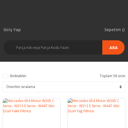
Giriş Yap
Sepetim (
)
ARA
Stoktakiler
Toplam 58 ürün