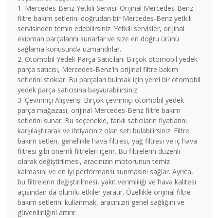
1. Mercedes-Benz Yetkili Servisi: Orijinal Mercedes-Benz
filtre bakım setlerini doğrudan bir Mercedes-Benz yetkili
servisinden temin edebilirsiniz. Yetkili servisler, orijinal
ekipman parçalarını sunarlar ve size en doğru ürünü
sağlama konusunda uzmandırlar.
2. Otomobil Yedek Parça Satıcıları: Birçok otomobil yedek
parça satıcısı, Mercedes-Benz'in orijinal filtre bakım
setlerini stoklar. Bu parçaları bulmak için yerel bir otomobil
yedek parça satıcısına başvurabilirsiniz.
3. Çevrimiçi Alışveriş: Birçok çevrimiçi otomobil yedek
parça mağazası, orijinal Mercedes-Benz filtre bakım
setlerini sunar. Bu seçenekle, farklı satıcıların fiyatlarını
karşılaştırarak ve ihtiyacınız olan seti bulabilirsiniz. Filtre
bakım setleri, genellikle hava filtresi, yağ filtresi ve iç hava
filtresi gibi önemli filtreleri içerir. Bu filtrelerin düzenli
olarak değiştirilmesi, aracınızın motorunun temiz
kalmasını ve en iyi performansı sunmasını sağlar. Ayrıca,
bu filtrelerin değiştirilmesi, yakıt verimliliği ve hava kalitesi
açısından da olumlu etkiler yaratır. Özellikle orijinal filtre
bakım setlerini kullanmak, aracınızın genel sağlığını ve
güvenilirliğini artırır.