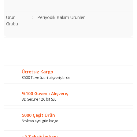
Ürün
:
Periyodik Bakım Ürünleri
Grubu
Bu ürünün fiyat bilgisi, resim, ürün açıklamalarında ve diğer
konularda yetersiz gördüğünüz noktaları öneri formunu
Bu ürüne ilk yorumu siz yapın!
kullanarak tarafımıza iletebilirsiniz.
Görüş ve önerileriniz için teşekkür ederiz.
Ücretsiz Kargo
Yorum Yaz
Ürün resmi kalitesiz, bozuk veya görüntülenemiyor.
3500 TL ve üzeri alışverişlerde
Ürün açıklamasında eksik bilgiler bulunuyor.
%100 Güvenli Alışveriş
Ürün bilgilerinde hatalar bulunuyor.
3D Secure 126 bit SSL
Ürün fiyatı diğer sitelerden daha pahalı.
Bu ürüne benzer farklı alternatifler olmalı.
5000 Çeşit Ürün
Stoktan aynı gün kargo
+9 Taksit İmkanı