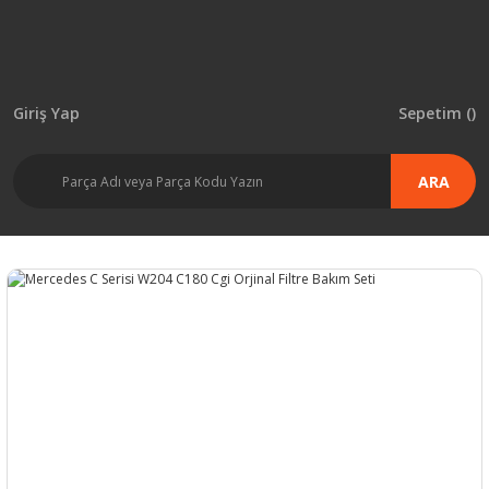
Giriş Yap
Sepetim (
)
ARA