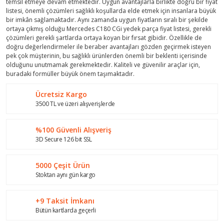
temsil etmeye devam etmektedir. Uygun avantajlarla birlikte doğru bir fiyat
listesi, önemli çözümleri sağlıklı koşullarda elde etmek için insanlara büyük
bir imkân sağlamaktadır. Aynı zamanda uygun fiyatların sıralı bir şekilde
ortaya çıkmış olduğu Mercedes C180 CGi yedek parça fiyat listesi, gerekli
çözümleri gerekli şartlarda ortaya koyan bir fırsat gibidir. Özellikle de
doğru değerlendirmeler ile beraber avantajları gözden geçirmek isteyen
pek çok müşterinin, bu sağlıklı ürünlerden önemli bir beklenti içerisinde
olduğunu unutmamak gerekmektedir. Kaliteli ve güvenilir araçlar için,
buradaki formüller büyük önem taşımaktadır.
Ücretsiz Kargo
3500 TL ve üzeri alışverişlerde
%100 Güvenli Alışveriş
3D Secure 126 bit SSL
5000 Çeşit Ürün
Stoktan aynı gün kargo
+9 Taksit İmkanı
Bütün kartlarda geçerli