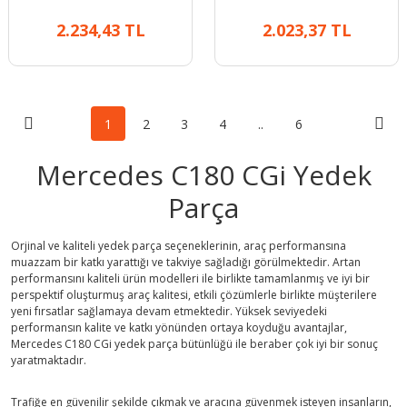
Takım Conta
İnterkol Hortumu
2.234,43 TL
2.023,37 TL
1
2
3
4
..
6
Mercedes C180 CGi Yedek
Parça
Orjinal ve kaliteli yedek parça seçeneklerinin, araç performansına
muazzam bir katkı yarattığı ve takviye sağladığı görülmektedir. Artan
performansını kaliteli ürün modelleri ile birlikte tamamlanmış ve iyi bir
perspektif oluşturmuş araç kalitesi, etkili çözümlerle birlikte müşterilere
yeni fırsatlar sağlamaya devam etmektedir. Yüksek seviyedeki
performansın kalite ve katkı yönünden ortaya koyduğu avantajlar,
Mercedes C180 CGi yedek parça bütünlüğü ile beraber çok iyi bir sonuç
yaratmaktadır.
Trafiğe en güvenilir şekilde çıkmak ve aracına güvenmek isteyen insanların,