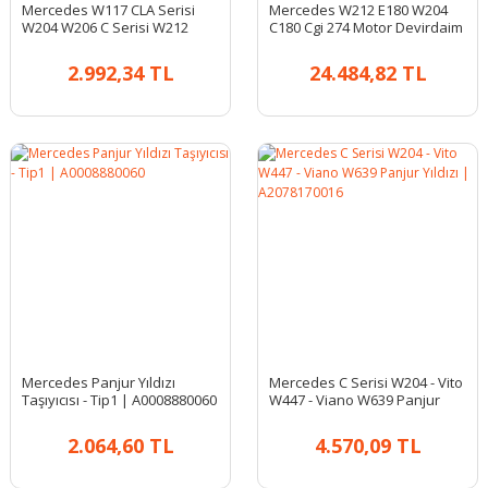
Mercedes W117 CLA Serisi
Mercedes W212 E180 W204
W204 W206 C Serisi W212
C180 Cgi 274 Motor Devirdaim
W213 E Serisi 3. Stop Fren
| Orjinal A2742000800
Lambası Led | ULO 1120500
2.992,34 TL
24.484,82 TL
Mercedes Panjur Yıldızı
Mercedes C Serisi W204 - Vito
Taşıyıcısı - Tip1 | A0008880060
W447 - Viano W639 Panjur
Yıldızı | A2078170016
2.064,60 TL
4.570,09 TL