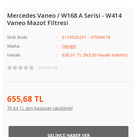
Mercedes Vaneo / W168 A Serisi - W414
Vaneo Mazot Filtresi
Stok Kodu
6110920201 - H70WK18
Marka
Hengst
Havale
636,01 TL (%3,00 havale indirimi)
Yorum (0)
655,68 TL
70,64 TL den başlayan taksitlerle!
GELİNCE HABER VER