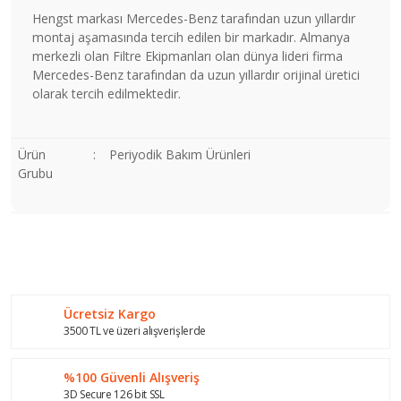
Hengst markası Mercedes-Benz tarafından uzun yıllardır
montaj aşamasında tercih edilen bir markadır. Almanya
merkezli olan Filtre Ekipmanları olan dünya lideri firma
Mercedes-Benz tarafından da uzun yıllardır orijinal üretici
olarak tercih edilmektedir.
Ürün
:
Periyodik Bakım Ürünleri
Grubu
Bu ürünün fiyat bilgisi, resim, ürün açıklamalarında ve diğer
konularda yetersiz gördüğünüz noktaları öneri formunu
Bu ürüne ilk yorumu siz yapın!
kullanarak tarafımıza iletebilirsiniz.
Görüş ve önerileriniz için teşekkür ederiz.
Ücretsiz Kargo
Yorum Yaz
Ürün resmi kalitesiz, bozuk veya görüntülenemiyor.
3500 TL ve üzeri alışverişlerde
Ürün açıklamasında eksik bilgiler bulunuyor.
%100 Güvenli Alışveriş
Ürün bilgilerinde hatalar bulunuyor.
3D Secure 126 bit SSL