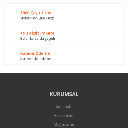
Ürün fiyatı diğer sitelerden daha pahalı.
Bu ürüne benzer farklı alternatifler olmalı.
5000 Çeşit Ürün
Stoktan aynı gün kargo
+9 Taksit İmkanı
Bütün kartlarda geçerli
Gönder
Kapıda Ödeme
Kart ve nakit ödeme
KURUMSAL
Anasayfa
Hakkımızda
Mağazamız