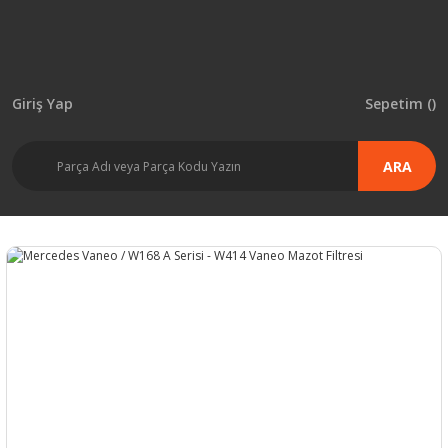
Giriş Yap
Sepetim (
)
ARA