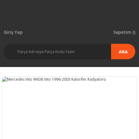
Giriş Yap
Sepetim (
)
ARA