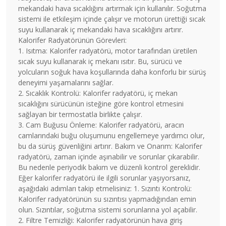
mekandaki hava sıcaklığını artırmak için kullanılır. Soğutma
sistemi ile etkileşim içinde çalışır ve motorun ürettiği sıcak
suyu kullanarak iç mekandaki hava sıcaklığını artırır.
Kalorifer Radyatörünün Görevleri:
1. Isıtma: Kalorifer radyatörü, motor tarafından üretilen
sıcak suyu kullanarak iç mekanı ısıtır. Bu, sürücü ve
yolcuların soğuk hava koşullarında daha konforlu bir sürüş
deneyimi yaşamalarını sağlar.
2. Sıcaklık Kontrolü: Kalorifer radyatörü, iç mekan
sıcaklığını sürücünün isteğine göre kontrol etmesini
sağlayan bir termostatla birlikte çalışır.
3. Cam Buğusu Önleme: Kalorifer radyatörü, aracın
camlarındaki buğu oluşumunu engellemeye yardımcı olur,
bu da sürüş güvenliğini artırır. Bakım ve Onarım: Kalorifer
radyatörü, zaman içinde aşınabilir ve sorunlar çıkarabilir.
Bu nedenle periyodik bakım ve düzenli kontrol gereklidir.
Eğer kalorifer radyatörü ile ilgili sorunlar yaşıyorsanız,
aşağıdaki adımları takip etmelisiniz: 1. Sızıntı Kontrolü:
Kalorifer radyatörünün su sızıntısı yapmadığından emin
olun. Sızıntılar, soğutma sistemi sorunlarına yol açabilir.
2. Filtre Temizliği: Kalorifer radyatörünün hava giriş