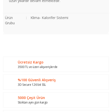
uzun yıllardır devam etmektedir.
Ürün
:
Klima- Kalorifer Sistemi
Grubu
Bu ürünün fiyat bilgisi, resim, ürün açıklamalarında ve diğer
konularda yetersiz gördüğünüz noktaları öneri formunu
Bu ürüne ilk yorumu siz yapın!
kullanarak tarafımıza iletebilirsiniz.
Görüş ve önerileriniz için teşekkür ederiz.
Ücretsiz Kargo
Yorum Yaz
Ürün resmi kalitesiz, bozuk veya görüntülenemiyor.
3500 TL ve üzeri alışverişlerde
Ürün açıklamasında eksik bilgiler bulunuyor.
%100 Güvenli Alışveriş
Ürün bilgilerinde hatalar bulunuyor.
3D Secure 126 bit SSL
Ürün fiyatı diğer sitelerden daha pahalı.
Bu ürüne benzer farklı alternatifler olmalı.
5000 Çeşit Ürün
Stoktan aynı gün kargo