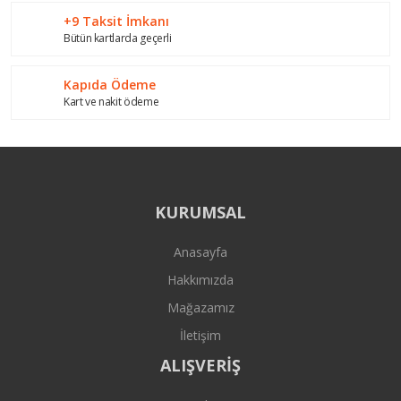
+9 Taksit İmkanı
Bütün kartlarda geçerli
Kapıda Ödeme
Kart ve nakit ödeme
KURUMSAL
Anasayfa
Hakkımızda
Mağazamız
İletişim
ALIŞVERİŞ