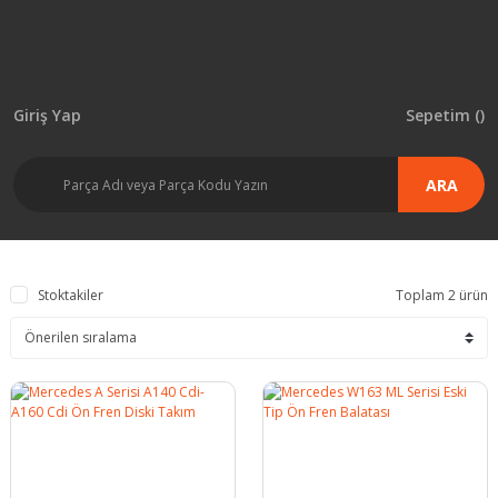
Giriş Yap
Sepetim (
)
ARA
Stoktakiler
Toplam 2 ürün