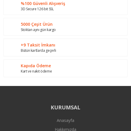
%100 Güvenli Alışveriş
3D Secure 126 bit SSL
5000 Çeşit Ürün
Stoktan aynı gün kargo
+9 Taksit İmkanı
Bütün kartlarda geçerli
Kapıda Ödeme
Kart ve nakit ödeme
KURUMSAL
Anasayfa
Hakkımızda