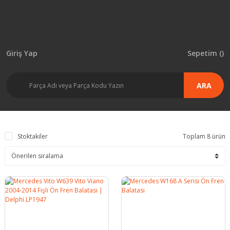
Giriş Yap
Sepetim (
)
ARA
Stoktakiler
Toplam 8 ürün