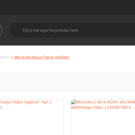
ızları
Mercedes Kaput-Panjur Amblem