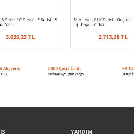
 Serisi / C Serisi - E Serisi - S
Mercedes CLK Serisi - Geçmeli
t Yıldızı
Tip Kaput Yıldızı
3.635,23 TL
2.713,28 TL
 Alışveriş
5000 Çeşit Ürün
+9 Ta
it SSL
Stoktan aynı gün kargo
Bütün k
İŞ
YARDIM