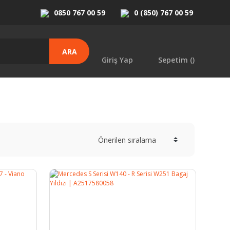
0850 767 00 59
0 (850) 767 00 59
ARA
Giriş Yap
Sepetim (
)