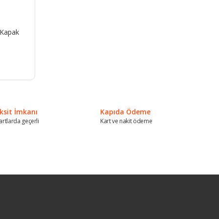
 Kapak
ksit İmkanı
Kapıda Ödeme
artlarda geçerli
Kart ve nakit ödeme