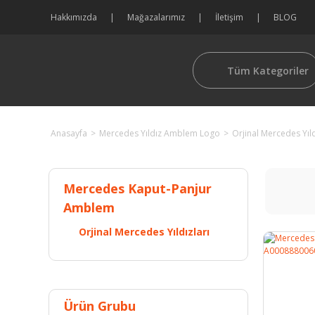
Hakkımızda
Mağazalarımız
İletişim
BLOG
Tüm Kategoriler
Anasayfa
Mercedes Yıldız Amblem Logo
Orjinal Mercedes Yıld
Mercedes Kaput-Panjur
Amblem
Orjinal Mercedes Yıldızları
Ürün Grubu