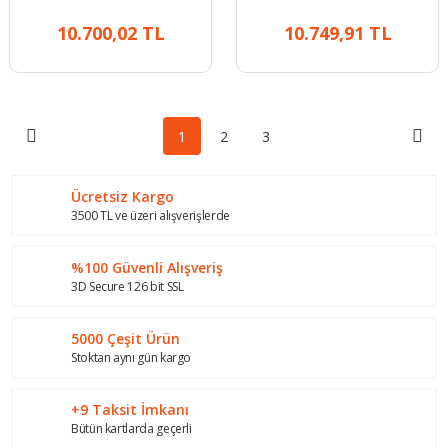
Lambası
Stop Lambası
10.700,02 TL
10.749,91 TL
1
2
3
Ücretsiz Kargo
3500 TL ve üzeri alışverişlerde
%100 Güvenli Alışveriş
3D Secure 126 bit SSL
5000 Çeşit Ürün
Stoktan aynı gün kargo
+9 Taksit İmkanı
Bütün kartlarda geçerli