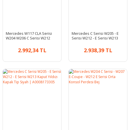
Mercedes W117 CLA Serisi
Mercedes C Serisi W205 - E
W204 W206 C Serisi W212
Serisi W212 - E Serisi W213
W213 E Serisi 3. Stop Fren
Kaput Yıldızı Kapak Tip Mavi |
Lambası Led | ULO 1120500
A2128170316
2.992,34 TL
2.938,39 TL