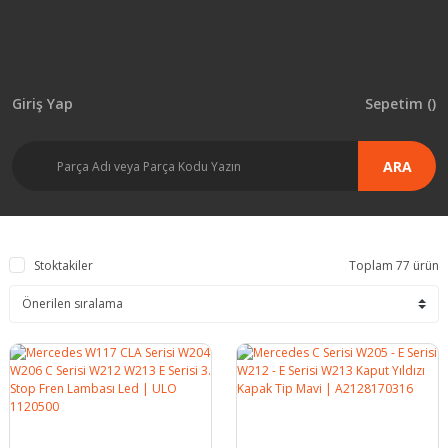
Giriş Yap
Sepetim (
)
ARA
Stoktakiler
Toplam 77 ürün