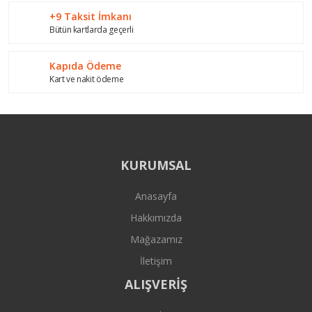
+9 Taksit İmkanı
Bütün kartlarda geçerli
Kapıda Ödeme
Kart ve nakit ödeme
KURUMSAL
Anasayfa
Hakkımızda
Mağazamız
İletişim
ALIŞVERİŞ