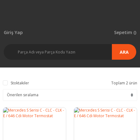
Giriş Yap
Sepetim (
)
ARA
Stoktakiler
Toplam 2 ürün