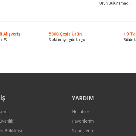
Ürün Bulunamadı.
 Alışveriş
5000 Çeşit Ürün
+9 Ta
it SSL
Stoktan aynı gün kargo
Bütün k
İŞ
YARDIM
eşmesi
Hesabım
Güvenlik
Favorilerim
er Politikası
Siparişlerim