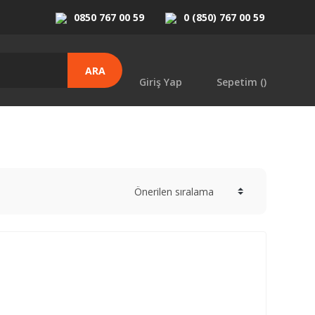
0850 767 00 59
0 (850) 767 00 59
ARA
Giriş Yap
Sepetim (
)