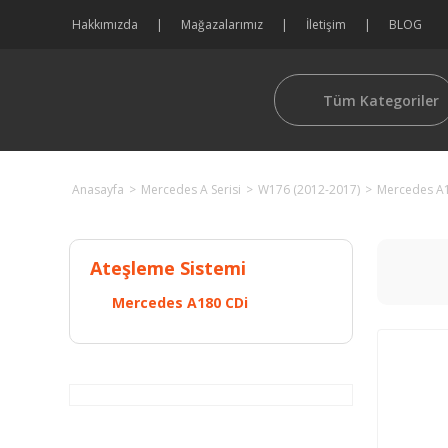
Hakkımızda
Mağazalarımız
İletişim
BLOG
Tüm Kategoriler
Anasayfa
Mercedes A Serisi
W176 (2012-2017)
Mercedes A
Ateşleme Sistemi
Mercedes A180 CDi