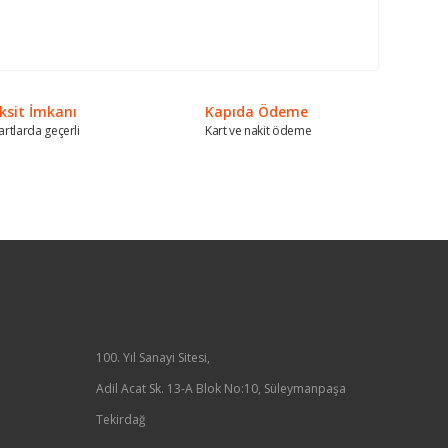
ksit İmkanı
Kapıda Ödeme
artlarda geçerli
Kart ve nakit ödeme
100. Yıl Sanayi Sitesi,
Adil Acat Sk. 13-A Blok No:10, Süleymanpaşa
Tekirdağ