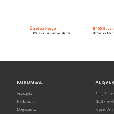
Ücretsiz Kargo
%100 Güvenli
3500 TL ve üzeri alışverişlerde
3D Secure 126 b
KURUMSAL
ALIŞVER
Anasayfa
Satış Sözl
Hakkımızda
Gizlilik ve 
Mağazamız
Kişisel Veril