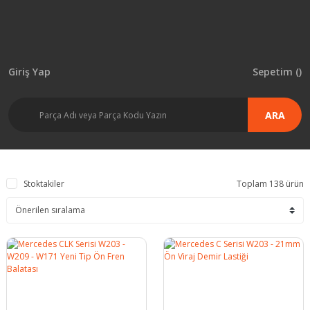
Giriş Yap
Sepetim (
)
ARA
Stoktakiler
Toplam 138 ürün