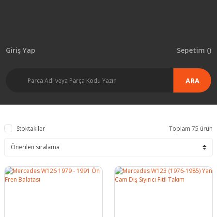
Giriş Yap
Sepetim (
)
ARA
Stoktakiler
Toplam 75 ürün