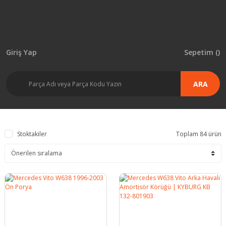
Giriş Yap
Sepetim (
)
ARA
Stoktakiler
Toplam 84 ürün