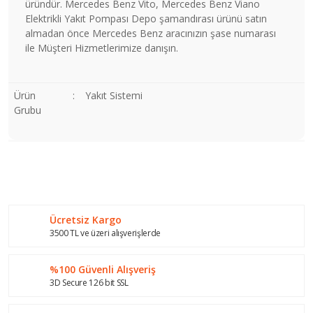
üründür. Mercedes Benz Vito, Mercedes Benz Viano
Elektrikli Yakıt Pompası Depo şamandırası ürünü satın
almadan önce Mercedes Benz aracınızın şase numarası
ile Müşteri Hizmetlerimize danışın.
Ürün
:
Yakıt Sistemi
Grubu
Bu ürünün fiyat bilgisi, resim, ürün açıklamalarında ve diğer
konularda yetersiz gördüğünüz noktaları öneri formunu
Bu ürüne ilk yorumu siz yapın!
kullanarak tarafımıza iletebilirsiniz.
Görüş ve önerileriniz için teşekkür ederiz.
Ücretsiz Kargo
Yorum Yaz
Ürün resmi kalitesiz, bozuk veya görüntülenemiyor.
3500 TL ve üzeri alışverişlerde
Ürün açıklamasında eksik bilgiler bulunuyor.
%100 Güvenli Alışveriş
Ürün bilgilerinde hatalar bulunuyor.
3D Secure 126 bit SSL
Ürün fiyatı diğer sitelerden daha pahalı.
Bu ürüne benzer farklı alternatifler olmalı.