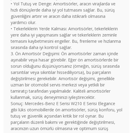
• Yol Tutuş ve Denge: Amortisörler, aracın virajlarda ve
hızlı dönüşlerde daha iyi yol tutmasını sağlar. Bu, sürüş
güvenliğini artırır ve aracın daha istikrarlı olmasına
yardımcı olur.
• Tekerleklerin Yerde Kalması: Amortisörler, tekerleklerin
yere daha iyi yapışmasını sağlar ve tekerleklerin zeminle
temasını kaybetmesini engeller. Bu, frenleme ve hızlanma
sırasında daha iyi kontrol sağlar.
3. Ön Amortisör Değişimi: Ön amortisörler zaman içinde
aşınabilir veya hasar görebilir. Eğer ön amortisörlerde bir
sorun olduğunu düşünüyorsanız (örneğin, sürüş sırasında
sarsıntılar veya sıkıntılar hissediliyorsa), bu parçaların
değiştirilmesi gerekebilir. Amortisör değişimi, genellikle
uzman bir otomobil servis merkezi veya yetkili bir
tamiratçı tarafından yapılmalıdır. Kaliteli amortisörler
kullanmak, sürüş deneyiminizi iyileştirecektir.
Sonuç: Mercedes-Benz E Serisi W210 E Serisi Elegance
gibi lüks otomobillerde ön amortisörler, sürüş konforu, yol
tutuş ve güvenlik açısından kritik bir rol oynar. Bu
parçaların düzenli bakımı ve gerektiğinde değiştirilmesi,
aracınızın uzun ömürlü olmasına ve optimum sürüş