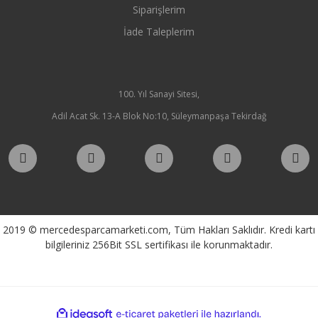
Siparişlerim
İade Taleplerim
100. Yıl Sanayi Sitesi,
Adil Acat Sk. 13-A Blok No:10, Süleymanpaşa Tekirdağ
2019 © mercedesparcamarketi.com, Tüm Hakları Saklıdır. Kredi kartı
bilgileriniz 256Bit SSL sertifikası ile korunmaktadır.
ile
ideasoft
e-