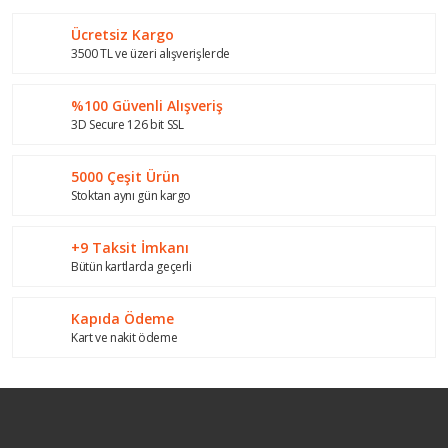
Görüş ve önerileriniz için teşekkür ederiz.
Ücretsiz Kargo
Yorum Yaz
Ürün resmi kalitesiz, bozuk veya görüntülenemiyor.
3500 TL ve üzeri alışverişlerde
Ürün açıklamasında eksik bilgiler bulunuyor.
%100 Güvenli Alışveriş
Ürün bilgilerinde hatalar bulunuyor.
3D Secure 126 bit SSL
Ürün fiyatı diğer sitelerden daha pahalı.
Bu ürüne benzer farklı alternatifler olmalı.
5000 Çeşit Ürün
Stoktan aynı gün kargo
+9 Taksit İmkanı
Bütün kartlarda geçerli
Gönder
Kapıda Ödeme
Kart ve nakit ödeme