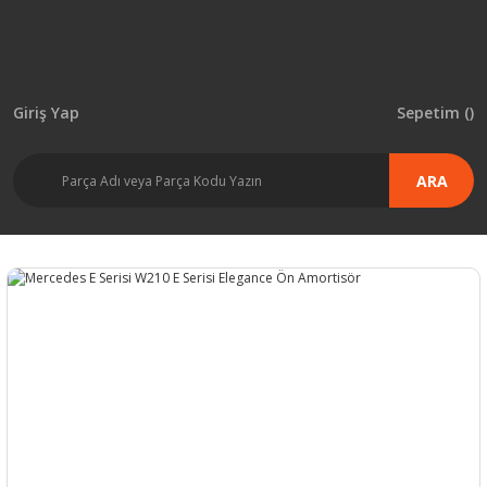
Giriş Yap
Sepetim (
)
ARA