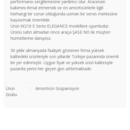
performansı sergilemesine yardımcı olur. Aracınızın
bakımını ihmal etmemek ve ön amortisörlerle ilgili
herhangi bir sorun olduğunda uzman bir servis merkezine
başvurmak önemlidir.
Ürün W210 E Serisi ELEGANCE modellere uyumludur.
Ürünü satın almadan önce araça ŞASE NO ile müşteri
hizmetlerine danışınız.
30 yıldır almanyada faaliyet gösteren firma yüksek
kalitedeki ürünleriyle son yıllardır Türkiye pazarında önemli
bir yer edinmiştir. Uygun fiyat ve yüksek ürün kalitesiyle
pazarda yerini her geçen gün arttırmaktadır.
Ürün
:
Amortisör-Süspansiyon
Grubu
Bu ürünün fiyat bilgisi, resim, ürün açıklamalarında ve diğer
konularda yetersiz gördüğünüz noktaları öneri formunu
Bu ürüne ilk yorumu siz yapın!
kullanarak tarafımıza iletebilirsiniz.