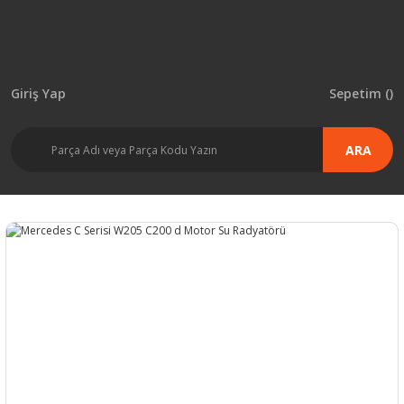
Giriş Yap
Sepetim (
)
ARA