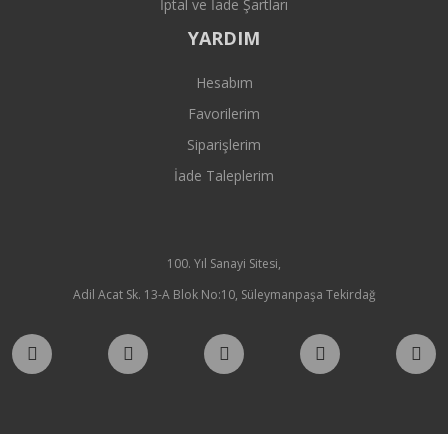
İptal ve İade Şartları
YARDIM
Hesabım
Favorilerim
Siparişlerim
İade Taleplerim
100. Yıl Sanayi Sitesi,
Adil Acat Sk. 13-A Blok No:10, Süleymanpaşa Tekirdağ