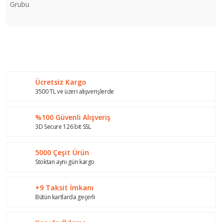
Grubu
Bu ürünün fiyat bilgisi, resim, ürün açıklamalarında ve diğer
konularda yetersiz gördüğünüz noktaları öneri formunu
Bu ürüne ilk yorumu siz yapın!
kullanarak tarafımıza iletebilirsiniz.
Görüş ve önerileriniz için teşekkür ederiz.
Ücretsiz Kargo
Yorum Yaz
Ürün resmi kalitesiz, bozuk veya görüntülenemiyor.
3500 TL ve üzeri alışverişlerde
Ürün açıklamasında eksik bilgiler bulunuyor.
%100 Güvenli Alışveriş
Ürün bilgilerinde hatalar bulunuyor.
3D Secure 126 bit SSL
Ürün fiyatı diğer sitelerden daha pahalı.
Bu ürüne benzer farklı alternatifler olmalı.
5000 Çeşit Ürün
Stoktan aynı gün kargo
+9 Taksit İmkanı
Bütün kartlarda geçerli
Gönder