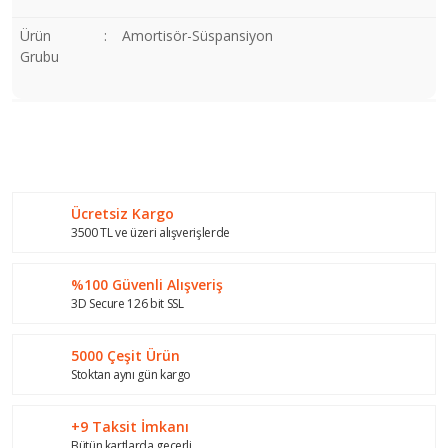
Ürün
:
Amortisör-Süspansiyon
Grubu
Bu ürünün fiyat bilgisi, resim, ürün açıklamalarında ve diğer
konularda yetersiz gördüğünüz noktaları öneri formunu
Bu ürüne ilk yorumu siz yapın!
kullanarak tarafımıza iletebilirsiniz.
Görüş ve önerileriniz için teşekkür ederiz.
Ücretsiz Kargo
Yorum Yaz
Ürün resmi kalitesiz, bozuk veya görüntülenemiyor.
3500 TL ve üzeri alışverişlerde
Ürün açıklamasında eksik bilgiler bulunuyor.
%100 Güvenli Alışveriş
Ürün bilgilerinde hatalar bulunuyor.
3D Secure 126 bit SSL
Ürün fiyatı diğer sitelerden daha pahalı.
Bu ürüne benzer farklı alternatifler olmalı.
5000 Çeşit Ürün
Stoktan aynı gün kargo
+9 Taksit İmkanı
Bütün kartlarda geçerli