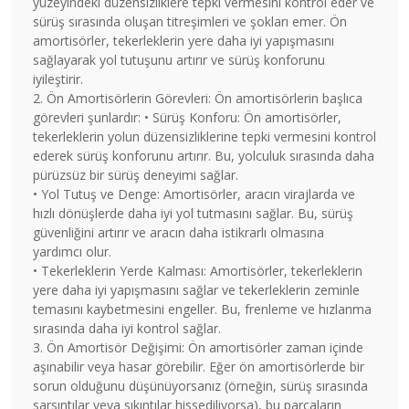
yüzeyindeki düzensizliklere tepki vermesini kontrol eder ve
sürüş sırasında oluşan titreşimleri ve şokları emer. Ön
amortisörler, tekerleklerin yere daha iyi yapışmasını
sağlayarak yol tutuşunu artırır ve sürüş konforunu
iyileştirir.
2. Ön Amortisörlerin Görevleri: Ön amortisörlerin başlıca
görevleri şunlardır: • Sürüş Konforu: Ön amortisörler,
tekerleklerin yolun düzensizliklerine tepki vermesini kontrol
ederek sürüş konforunu artırır. Bu, yolculuk sırasında daha
pürüzsüz bir sürüş deneyimi sağlar.
• Yol Tutuş ve Denge: Amortisörler, aracın virajlarda ve
hızlı dönüşlerde daha iyi yol tutmasını sağlar. Bu, sürüş
güvenliğini artırır ve aracın daha istikrarlı olmasına
yardımcı olur.
• Tekerleklerin Yerde Kalması: Amortisörler, tekerleklerin
yere daha iyi yapışmasını sağlar ve tekerleklerin zeminle
temasını kaybetmesini engeller. Bu, frenleme ve hızlanma
sırasında daha iyi kontrol sağlar.
3. Ön Amortisör Değişimi: Ön amortisörler zaman içinde
aşınabilir veya hasar görebilir. Eğer ön amortisörlerde bir
sorun olduğunu düşünüyorsanız (örneğin, sürüş sırasında
sarsıntılar veya sıkıntılar hissediliyorsa), bu parçaların