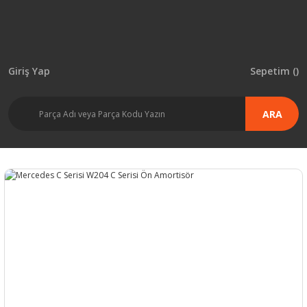
Giriş Yap
Sepetim (
)
ARA