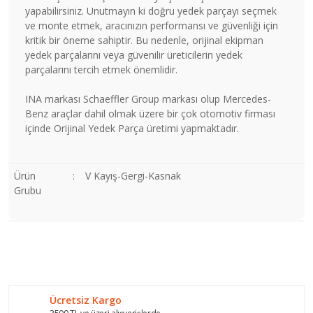
yapabilirsiniz. Unutmayın ki doğru yedek parçayı seçmek
ve monte etmek, aracınızın performansı ve güvenliği için
kritik bir öneme sahiptir. Bu nedenle, orijinal ekipman
yedek parçalarını veya güvenilir üreticilerin yedek
parçalarını tercih etmek önemlidir.
INA markası Schaeffler Group markası olup Mercedes-
Benz araçlar dahil olmak üzere bir çok otomotiv firması
içinde Orijinal Yedek Parça üretimi yapmaktadır.
Ürün
:
V Kayış-Gergi-Kasnak
Grubu
Bu ürünün fiyat bilgisi, resim, ürün açıklamalarında ve diğer
konularda yetersiz gördüğünüz noktaları öneri formunu
Bu ürüne ilk yorumu siz yapın!
kullanarak tarafımıza iletebilirsiniz.
Görüş ve önerileriniz için teşekkür ederiz.
Ücretsiz Kargo
Yorum Yaz