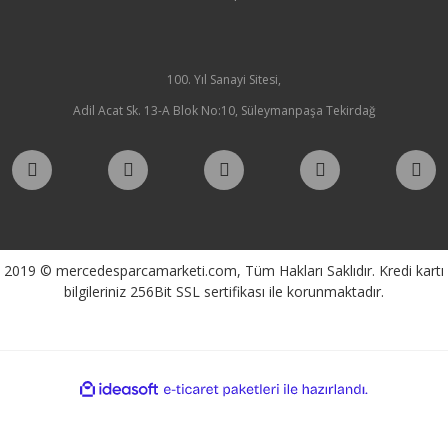
100. Yıl Sanayi Sitesi,
Adil Acat Sk. 13-A Blok No:10, Süleymanpaşa Tekirdağ
2019 © mercedesparcamarketi.com, Tüm Hakları Saklıdır. Kredi kartı
bilgileriniz 256Bit SSL sertifikası ile korunmaktadır.
ile
ideasoft
e-
hazırlandı.
ticaret
paketleri