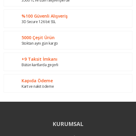
Ürün resmi kalitesiz, bozuk veya görüntülenemiyor.
3500 TL ve üzeri alışverişlerde
Ürün açıklamasında eksik bilgiler bulunuyor.
%100 Güvenli Alışveriş
Ürün bilgilerinde hatalar bulunuyor.
3D Secure 126 bit SSL
Ürün fiyatı diğer sitelerden daha pahalı.
Bu ürüne benzer farklı alternatifler olmalı.
5000 Çeşit Ürün
Stoktan aynı gün kargo
+9 Taksit İmkanı
Bütün kartlarda geçerli
Gönder
Kapıda Ödeme
Kart ve nakit ödeme
KURUMSAL