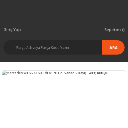
Giriş Yap
Sepetim (
)
ARA