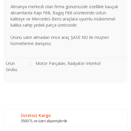
Almanya merkezli olan firma günümüzde özellikle kauçuk
aksamlarda Kapı Fitili, Bagaj Fitili ürünlerinde üstün
kaliteye ve Mercedes-Benz araçlara uyumlu mükemmel
kalıba sahip yedek parça üreticisidir.
Ürünü satın almadan önce araç ŞASE NO ile müşteri
hizmetlerine danışınız.
Ürün
:
Motor Parçaları, Radyatör-İnterkol
Grubu
Bu ürünün fiyat bilgisi, resim, ürün açıklamalarında ve diğer
konularda yetersiz gördüğünüz noktaları öneri formunu
Bu ürüne ilk yorumu siz yapın!
kullanarak tarafımıza iletebilirsiniz.
Görüş ve önerileriniz için teşekkür ederiz.
Ücretsiz Kargo
Yorum Yaz
Ürün resmi kalitesiz, bozuk veya görüntülenemiyor.
3500 TL ve üzeri alışverişlerde
Ürün açıklamasında eksik bilgiler bulunuyor.