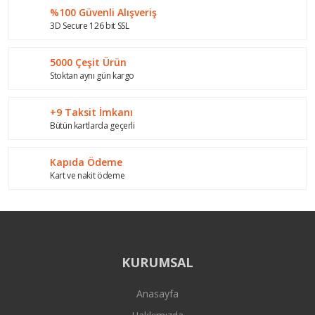
%100 Güvenli Alışveriş
Ürün bilgilerinde hatalar bulunuyor.
3D Secure 126 bit SSL
Ürün fiyatı diğer sitelerden daha pahalı.
Bu ürüne benzer farklı alternatifler olmalı.
5000 Çeşit Ürün
Stoktan aynı gün kargo
+9 Taksit İmkanı
Bütün kartlarda geçerli
Gönder
Kapıda Ödeme
Kart ve nakit ödeme
KURUMSAL
Anasayfa