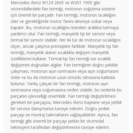
Mercedes-Benz W124 200E ve W201 190E gibi
otomobillerdeki fan termiği, motorun soğutma sistemi
için önemli bir parçadır. Fan termiği, motorun sıcaklığını
izler ve gerektiğinde motor fanını devreye sokar veya
kapatır. Bu, motorun sıcaklığını istenilen aralıkta tutmaya
yardımcı olur. Fan termiği, manyetik tip bir sensör veya
termal bir sensör olabilir. Her iki tür de motorun sıcaklığını
ölçer, ancak çalışma prensipleri farklıdır. Manyetik tip fan
termiği, manyetik alanın sıcaklıkla değişen manyetik
özelliklerini kullanır. Termal tip fan termiği ise sıcaklık
değişimini doğrudan algılar. Fan termiğinin doğru şekilde
çalışması, motorun aşırı ısınmasını veya aşırı soğumasını
önler ve bu da motorun uzun ömürlü olmasına katkıda
bulunur. Yanlış çalışan bir fan termiği, motorun aşırı
ısınmasına veya soğumasına neden olabilir, bu nedenle bu
parçanın işlevselliği önemlidir. Fan termiği değiştirilmesi
gereken bir parçaysa, Mercedes-Benz bayisine veya yetkili
bir servise danışmanızı tavsiye ederim. Doğru yedek
parçayı ve montaj talimatlarını sağlayabilirler. Ayrıca, fan
termiği gibi önemli bir parçayı yetkin bir otomobil
teknisyeni tarafından değiştirilmesini tavsiye ederim.