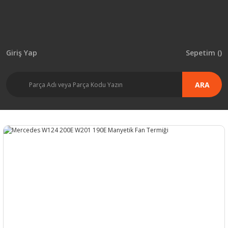
Giriş Yap
Sepetim (
)
ARA