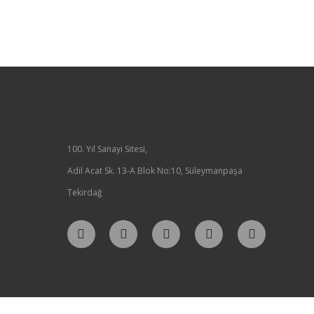
100. Yıl Sanayi Sitesi,
Adil Acat Sk. 13-A Blok No:10, Süleymanpaşa
Tekirdağ