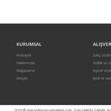
Ürün fiyatı diğer sitelerden daha pahalı.
Bu ürüne benzer farklı alternatifler olmalı.
KURUMSAL
ALIŞVER
Anasayfa
Satış Sözl
Hakkımızda
Gizlilik ve 
Mağazamız
Kişisel Veril
İletişim
İptal ve İad
2019 © mercedesparcamarketi.com, Tüm Hakları Saklıdır. Kredi 