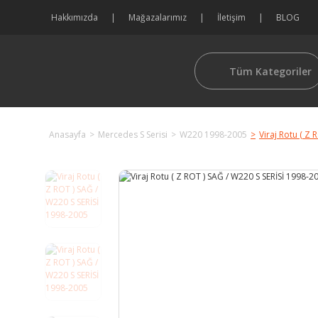
Hakkımızda
Mağazalarımız
İletişim
BLOG
Tüm Kategoriler
Anasayfa
Mercedes S Serisi
W220 1998-2005
Viraj Rotu ( Z