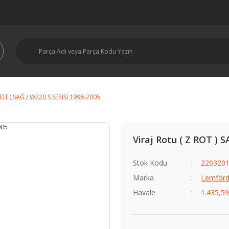
 ROT ) SAĞ / W220 S SERİSİ 1998-2005
Viraj Rotu ( Z ROT ) 
Stok Kodu
2203201
Marka
Lemförd
Havale
1.435,59