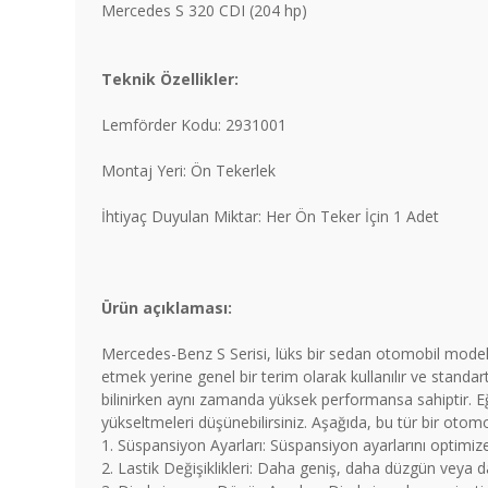
Mercedes S 320 CDI (204 hp)
Teknik Özellikler:
Lemförder Kodu: 2931001
Montaj Yeri: Ön Tekerlek
İhtiyaç Duyulan Miktar: Her Ön Teker İçin 1 Adet
Ürün açıklaması:
Mercedes-Benz S Serisi, lüks bir sedan otomobil modelidir
etmek yerine genel bir terim olarak kullanılır ve standar
bilinirken aynı zamanda yüksek performansa sahiptir. Eğ
yükseltmeleri düşünebilirsiniz. Aşağıda, bu tür bir otomo
1. Süspansiyon Ayarları: Süspansiyon ayarlarını optimize 
2. Lastik Değişiklikleri: Daha geniş, daha düzgün veya da