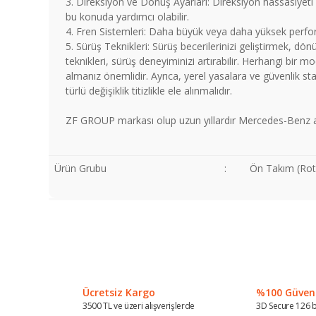
3. Direksiyon ve Dönüş Ayarları: Direksiyon hassasiyeti 
bu konuda yardımcı olabilir.
4. Fren Sistemleri: Daha büyük veya daha yüksek performa
5. Sürüş Teknikleri: Sürüş becerilerinizi geliştirmek, dö
teknikleri, sürüş deneyiminizi artırabilir. Herhangi 
almanız önemlidir. Ayrıca, yerel yasalara ve güvenlik s
türlü değişiklik titizlikle ele alınmalıdır.
ZF GROUP markası olup uzun yıllardır Mercedes-Benz araç
Ürün Grubu
:
Ön Takım (Roti
Bu ürünün fiyat bilgisi, resim, ürün açıklamalarında ve diğer
Görüş ve önerileriniz için teşekkür ederiz.
Ürün resmi kalitesiz, bozuk veya görüntülenemiyor.
Ürün açıklamasında eksik bilgiler bulunuyor.
Ücretsiz Kargo
%100 Güvenli
Ürün bilgilerinde hatalar bulunuyor.
3500 TL ve üzeri alışverişlerde
3D Secure 126 b