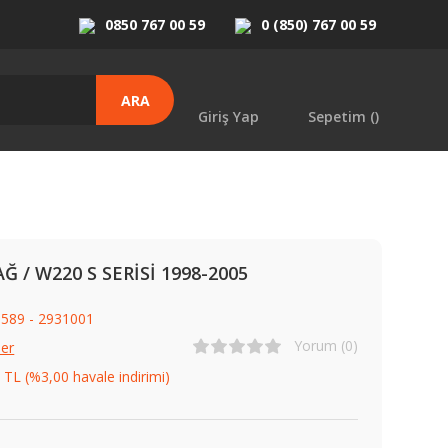
0850 767 00 59
0 (850) 767 00 59
ARA
Giriş Yap
Sepetim (
)
SAĞ / W220 S SERİSİ 1998-2005
589 - 2931001
Yorum (0)
er
 TL (%3,00 havale indirimi)