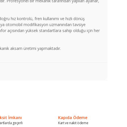
dir. Profesyonel bir mekanik tarafından yapılan ayarlar,
doğru hız kontrolü, fren kullanımı ve hızlı dönüş
 veya otomobil modifikasyon uzmanından tavsiye
nfor açısından yüksek standartlara sahip olduğu için her
mekanik aksam üretimi yapmaktadır.
a iletebilirsiniz.
ksit İmkanı
Kapıda Ödeme
artlarda geçerli
Kart ve nakit ödeme