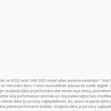
 ve W220 nesli 1998-2005 model yılları arasında üretilmiştir. "ViraJ Rot
t bir Mercedes-Benz S Serisi otomobilinde bulunan bir özellik değildir. 
er virajlarda daha iyi performans elde etmek veya dönüş yeteneklerini
bilde viraj performansını artırmak için düşünebileceğiniz bazı modifikas
ederek daha iyi yol tutuş sağlayabilirsiniz. Bu, aracın virajlarda daha 
ha yüksek performanslı lastikler, virajlarda daha iyi yol tutuş sağlayabi