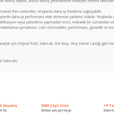
ve dönüş tepkisi, aracın dönüş yeteneklerini etkileyen önemli faktörler
nslı fren sistemleri, virajlarda daha iyi frenleme sağlayabilir.
nüşlerde daha iyi performans elde etmenize yardımcı olabilir. Virajlarda 
bir modifikasyon veya yükseltme yapmadan önce, mekanik bir uzmandan
tandartlarına uymalısınız. Lüks otomobiller, performans, güvenlik ve ko
lar için Orijinal Rotil, Salıncak, Rot Başı, Viraj Demir Lastiği gibi 
l-Salıncak)
 konularda yetersiz gördüğünüz noktaları öneri formunu kullanarak tarafımız
Bu ürüne ilk yorumu siz yapın!
Yorum Yaz
 Alışveriş
5000 Çeşit Ürün
+9 Ta
it SSL
Stoktan aynı gün kargo
Bütün k