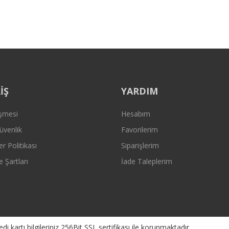
Gönder
İŞ
YARDIM
eşmesi
Hesabım
Güvenlik
Favorilerim
er Politikası
Siparişlerim
e Şartları
İade Taleplerim
kartı bilgileriniz 256Bit SSL sertifikası ile korunmaktadır.