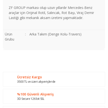
ZF GROUP markası olup uzun yıllardır Mercedes-Benz
araçlar için Orijinal Rotil, Salıncak, Rot Başı, Viraj Demir
Lastiği gibi mekanik aksam üretimi yapmaktadır.
Ürün
:
Arka Takım (Denge Kolu-Travers)
Grubu
Bu ürünün fiyat bilgisi, resim, ürün açıklamalarında ve diğer
konularda yetersiz gördüğünüz noktaları öneri formunu
Bu ürüne ilk yorumu siz yapın!
kullanarak tarafımıza iletebilirsiniz.
Görüş ve önerileriniz için teşekkür ederiz.
Ücretsiz Kargo
Yorum Yaz
Ürün resmi kalitesiz, bozuk veya görüntülenemiyor.
3500 TL ve üzeri alışverişlerde
Ürün açıklamasında eksik bilgiler bulunuyor.
%100 Güvenli Alışveriş
Ürün bilgilerinde hatalar bulunuyor.
3D Secure 126 bit SSL
Ürün fiyatı diğer sitelerden daha pahalı.