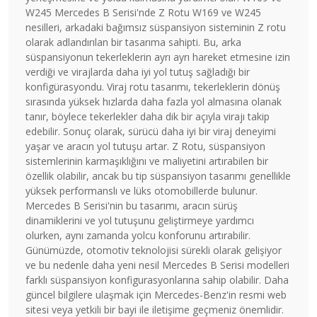
W245 Mercedes B Serisi'nde Z Rotu W169 ve W245
nesilleri, arkadaki bağımsız süspansiyon sisteminin Z rotu
olarak adlandırılan bir tasarıma sahipti. Bu, arka
süspansiyonun tekerleklerin ayrı ayrı hareket etmesine izin
verdiği ve virajlarda daha iyi yol tutuş sağladığı bir
konfigürasyondu. Viraj rotu tasarımı, tekerleklerin dönüş
sırasında yüksek hızlarda daha fazla yol almasına olanak
tanır, böylece tekerlekler daha dik bir açıyla virajı takip
edebilir. Sonuç olarak, sürücü daha iyi bir viraj deneyimi
yaşar ve aracın yol tutuşu artar. Z Rotu, süspansiyon
sistemlerinin karmaşıklığını ve maliyetini artırabilen bir
özellik olabilir, ancak bu tip süspansiyon tasarımı genellikle
yüksek performanslı ve lüks otomobillerde bulunur.
Mercedes B Serisi'nin bu tasarımı, aracın sürüş
dinamiklerini ve yol tutuşunu geliştirmeye yardımcı
olurken, aynı zamanda yolcu konforunu artırabilir.
Günümüzde, otomotiv teknolojisi sürekli olarak gelişiyor
ve bu nedenle daha yeni nesil Mercedes B Serisi modelleri
farklı süspansiyon konfigurasyonlarına sahip olabilir. Daha
güncel bilgilere ulaşmak için Mercedes-Benz'in resmi web
sitesi veya yetkili bir bayi ile iletişime geçmeniz önemlidir.