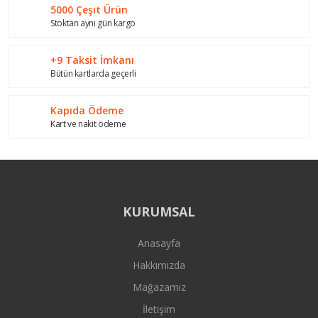
Bu ürüne benzer farklı alternatifler olmalı.
5000 Çeşit Ürün
Stoktan aynı gün kargo
+9 Taksit İmkanı
Bütün kartlarda geçerli
Gönder
Kapıda Ödeme
Kart ve nakit ödeme
KURUMSAL
Anasayfa
Hakkımızda
Mağazamız
İletişim