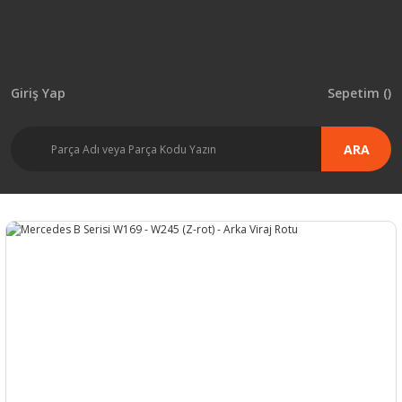
Giriş Yap
Sepetim (
)
ARA