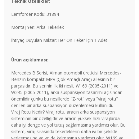
Teknik Özellikler:
Lemförder Kodu: 31894
Montaj Yeri: Arka Tekerlek
İhtiyaç Duyulan Miktar: Her Ön Teker İçin 1 Adet
Ürün açıklaması:
Mercedes B Serisi, Alman otomobil üreticisi Mercedes-
Benz'in kompakt MPV (Çok Amaçlı Araç) ailesinin bir
parçasıdır. Bu serinin ilk iki nesli, W169 (2005-2011) ve
W245 (2005-2011), arka süspansiyon tasarımı açısından
önemlidir çünkü bu nesillerde "Z-rot" veya "viraj rotu"
denilen bir arka süspansiyon düzenlemesi kullanıldı.
Viraj Rotu Nedir? Viraj rotu, aracın arka süspansiyon
sisteminin bir özelliğidir ve aracın yüksek hızlı virajlarda
daha iyi denge ve yol tutuş sağlamasına yardımcı olur. Bu
sistem, viraj sırasında tekerleklerin daha iyi bir şekilde
yerleşmesine ve yolda kalmasına yardımcı olur. W169 ve