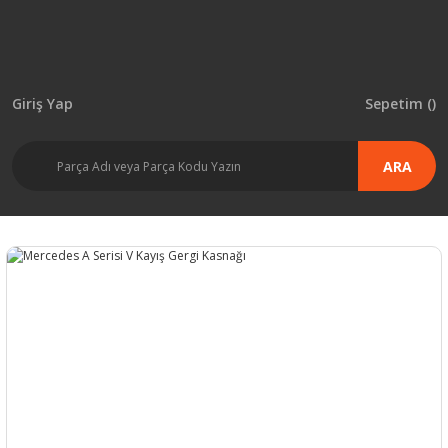
Giriş Yap
Sepetim (
)
ARA