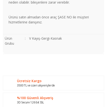
neden olabilir. bileşenlere zarar verebilir.
Ürünü satın almadan önce araç ŞASE NO ile müşteri
hizmetlerine danışınız.
Ürün
:
V Kayış-Gergi-Kasnak
Grubu
Bu ürünün fiyat bilgisi, resim, ürün açıklamalarında ve diğer
konularda yetersiz gördüğünüz noktaları öneri formunu
Bu ürüne ilk yorumu siz yapın!
kullanarak tarafımıza iletebilirsiniz.
Görüş ve önerileriniz için teşekkür ederiz.
Ücretsiz Kargo
Yorum Yaz
Ürün resmi kalitesiz, bozuk veya görüntülenemiyor.
3500 TL ve üzeri alışverişlerde
Ürün açıklamasında eksik bilgiler bulunuyor.
%100 Güvenli Alışveriş
Ürün bilgilerinde hatalar bulunuyor.
3D Secure 126 bit SSL
Ürün fiyatı diğer sitelerden daha pahalı.