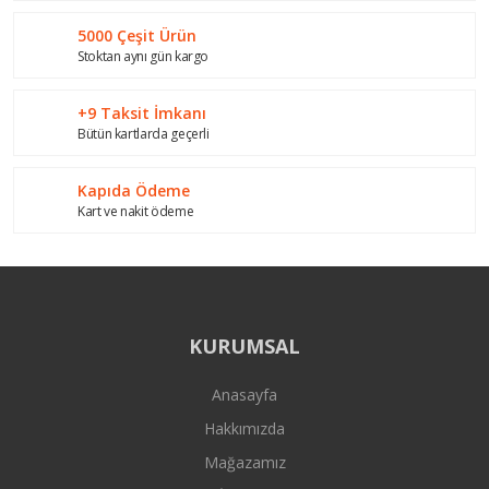
Bu ürüne benzer farklı alternatifler olmalı.
5000 Çeşit Ürün
Stoktan aynı gün kargo
+9 Taksit İmkanı
Bütün kartlarda geçerli
Gönder
Kapıda Ödeme
Kart ve nakit ödeme
KURUMSAL
Anasayfa
Hakkımızda
Mağazamız