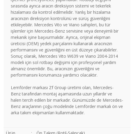
sırasında ayrıca aracın direksiyon sistemi ve tekerlek
hizalaması da kontrol edilmelidir. Yanlış bir hizalama
aracınızın direksiyon kontrolünü ve sürüş güvenliğini
etkileyebilir. Mercedes Vito ve Viano sahipleri, bu tür
işlemler için Mercedes-Benz servisine veya deneyimli bir
mekanik işine başvurmalıdır. Ayrıca, orijinal ekipman
üreticisi (OEM) yedek parçalarını kullanarak aracınızın
performansını ve güvenliğini en üst düzeye çıkarabilirler.
Sonuç olarak, Mercedes Vito W639 ve Viano 2004-2014
modeli için sol rotbaşı değişimi için profesyonel yardım
almanız önemlidir. Bu, aracınızın güvenliğini ve
performansını korumanıza yardımcı olacaktır.
Lemförder markası Zf Group üretimi olan, Mercedes-
Benz tarafından montaj aşamasında uzun yıllardır ve
halen tercih edilen bir markadır. Günümüzde de Mercedes-
Benz araçlarının çoğu modelinde Lemförder markalı ön ve
arka takım ekipmanları kullanmaktadır.
Ürün
:
Ön Takım (Rotil-Salıncak)