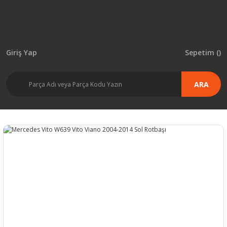
Giriş Yap
Sepetim (
)
ARA