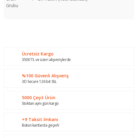
Grubu
Bu ürünün fiyat bilgisi, resim, ürün açıklamalarında ve diğer
konularda yetersiz gördüğünüz noktaları öneri formunu
Bu ürüne ilk yorumu siz yapın!
kullanarak tarafımıza iletebilirsiniz.
Görüş ve önerileriniz için teşekkür ederiz.
Ücretsiz Kargo
Yorum Yaz
Ürün resmi kalitesiz, bozuk veya görüntülenemiyor.
3500 TL ve üzeri alışverişlerde
Ürün açıklamasında eksik bilgiler bulunuyor.
%100 Güvenli Alışveriş
Ürün bilgilerinde hatalar bulunuyor.
3D Secure 126 bit SSL
Ürün fiyatı diğer sitelerden daha pahalı.
Bu ürüne benzer farklı alternatifler olmalı.
5000 Çeşit Ürün
Stoktan aynı gün kargo
+9 Taksit İmkanı
Bütün kartlarda geçerli
Gönder