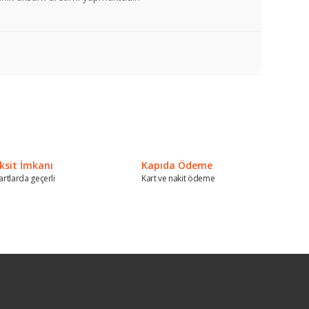
a iletebilirsiniz.
ksit İmkanı
Kapıda Ödeme
artlarda geçerli
Kart ve nakit ödeme