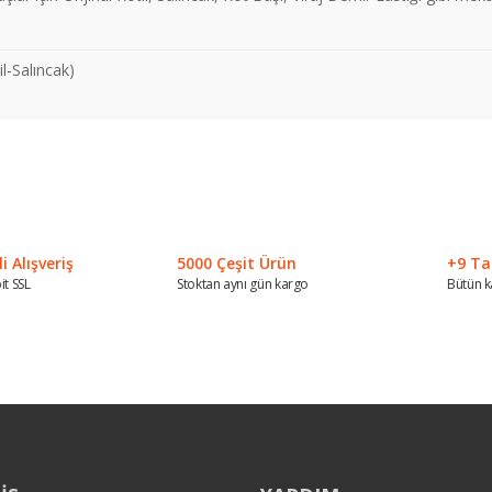
l-Salıncak)
 konularda yetersiz gördüğünüz noktaları öneri formunu kullanarak tarafımız
Bu ürüne ilk yorumu siz yapın!
Yorum Yaz
 Alışveriş
5000 Çeşit Ürün
+9 Ta
it SSL
Stoktan aynı gün kargo
Bütün k
Gönder