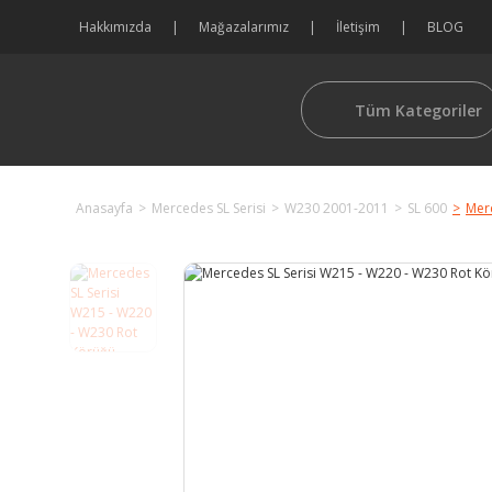
Hakkımızda
Mağazalarımız
İletişim
BLOG
Tüm Kategoriler
Anasayfa
Mercedes SL Serisi
W230 2001-2011
SL 600
Mer