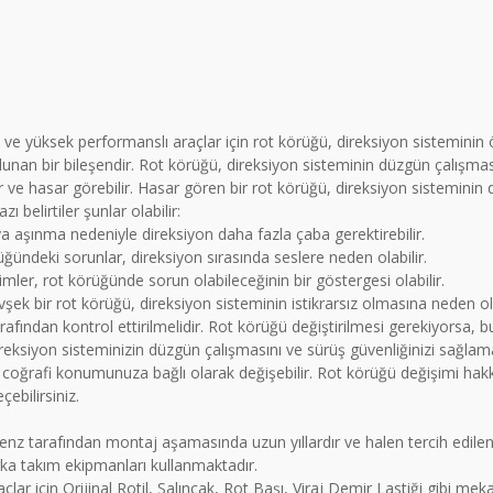
 yüksek performanslı araçlar için rot körüğü, direksiyon sisteminin öne
unan bir bileşendir. Rot körüğü, direksiyon sisteminin düzgün çalışmas
ir ve hasar görebilir. Hasar gören bir rot körüğü, direksiyon sisteminin
belirtiler şunlar olabilir:
 aşınma nedeniyle direksiyon daha fazla çaba gerektirebilir.
rüğündeki sorunlar, direksiyon sırasında seslere neden olabilir.
eşimler, rot körüğünde sorun olabileceğinin bir göstergesi olabilir.
şek bir rot körüğü, direksiyon sisteminin istikrarsız olmasına neden ol
afından kontrol ettirilmelidir. Rot körüğü değiştirilmesi gerekiyorsa, b
ireksiyon sisteminizin düzgün çalışmasını ve sürüş güvenliğinizi sağlam
ve coğrafi konumunuza bağlı olarak değişebilir. Rot körüğü değişimi hakk
çebilirsiniz.
nz tarafından montaj aşamasında uzun yıllardır ve halen tercih edi
ka takım ekipmanları kullanmaktadır.
ar için Orijinal Rotil, Salıncak, Rot Başı, Viraj Demir Lastiği gibi m