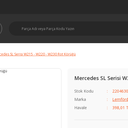
cedes SL Serisi W215 - W220 - W230 Rot Körüğü
Mercedes SL Serisi W
Stok Kodu
2204630
Marka
Lemförd
Havale
398,01 T