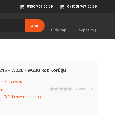
0850 767 00 59
0 (850) 767 00 59
ARA
Giriş Yap
Sepetim (
)
215 - W220 - W230 Rot Körüğü
296 - 3025301
Yorum (0)
er
L (%3,00 havale indirimi)