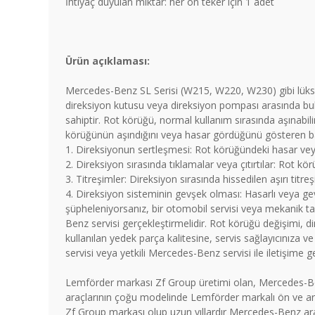
İhtiyaç duyulan miktar: her ön teker için 1 adet
Ürün açıklaması:
Mercedes-Benz SL Serisi (W215, W220, W230) gibi lüks ve
direksiyon kutusu veya direksiyon pompası arasında bul
sahiptir. Rot körüğü, normal kullanım sırasında aşınabil
körüğünün aşındığını veya hasar gördüğünü gösteren bazı 
1. Direksiyonun sertleşmesi: Rot körüğündeki hasar veya
2. Direksiyon sırasında tıklamalar veya çıtırtılar: Rot kö
3. Titreşimler: Direksiyon sırasında hissedilen aşırı titr
4. Direksiyon sisteminin gevşek olması: Hasarlı veya gev
şüpheleniyorsanız, bir otomobil servisi veya mekanik tar
Benz servisi gerçekleştirmelidir. Rot körüğü değişimi, d
kullanılan yedek parça kalitesine, servis sağlayıcınıza 
servisi veya yetkili Mercedes-Benz servisi ile iletişime ge
Lemförder markası Zf Group üretimi olan, Mercedes-Be
araçlarının çoğu modelinde Lemförder markalı ön ve ar
Zf Group markası olup uzun yıllardır Mercedes-Benz araçl