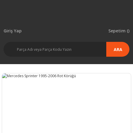
Giriş Yap
Sepetim (
)
ARA