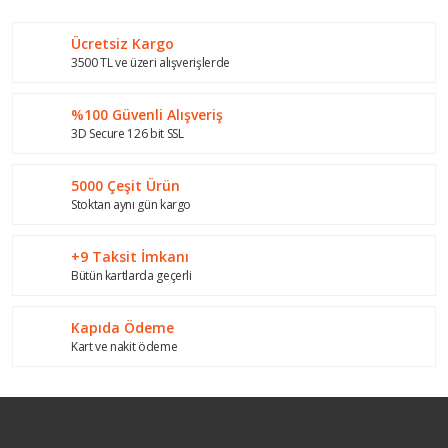
Görüş ve önerileriniz için teşekkür ederiz.
Ücretsiz Kargo
Yorum Yaz
Ürün resmi kalitesiz, bozuk veya görüntülenemiyor.
3500 TL ve üzeri alışverişlerde
Ürün açıklamasında eksik bilgiler bulunuyor.
%100 Güvenli Alışveriş
Ürün bilgilerinde hatalar bulunuyor.
3D Secure 126 bit SSL
Ürün fiyatı diğer sitelerden daha pahalı.
Bu ürüne benzer farklı alternatifler olmalı.
5000 Çeşit Ürün
Stoktan aynı gün kargo
+9 Taksit İmkanı
Bütün kartlarda geçerli
Gönder
Kapıda Ödeme
Kart ve nakit ödeme