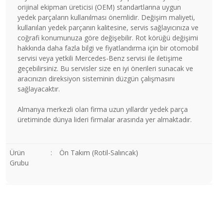
orijinal ekipman üreticisi (OEM) standartlarına uygun
yedek parçaların kullanılması önemlidir. Değişim maliyeti,
kullanılan yedek parçanın kalitesine, servis sağlayıcınıza ve
coğrafi konumunuza göre değişebilir. Rot körüğü değişimi
hakkında daha fazla bilgi ve fiyatlandırma için bir otomobil
servisi veya yetkili Mercedes-Benz servisi ile iletişime
geçebilirsiniz. Bu servisler size en iyi önerileri sunacak ve
aracınızın direksiyon sisteminin düzgün çalışmasını
sağlayacaktır.
Almanya merkezli olan firma uzun yıllardır yedek parça
üretiminde dünya lideri firmalar arasında yer almaktadır.
Ürün
:
Ön Takım (Rotil-Salıncak)
Grubu
Bu ürünün fiyat bilgisi, resim, ürün açıklamalarında ve diğer
konularda yetersiz gördüğünüz noktaları öneri formunu
Bu ürüne ilk yorumu siz yapın!
kullanarak tarafımıza iletebilirsiniz.