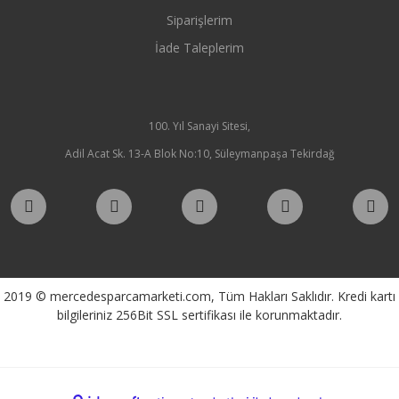
Siparişlerim
İade Taleplerim
100. Yıl Sanayi Sitesi,
Adil Acat Sk. 13-A Blok No:10, Süleymanpaşa Tekirdağ
2019 © mercedesparcamarketi.com, Tüm Hakları Saklıdır. Kredi kartı
bilgileriniz 256Bit SSL sertifikası ile korunmaktadır.