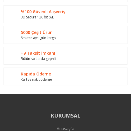
Ürün açıklamasında eksik bilgiler bulunuyor.
%100 Güvenli Alışveriş
Ürün bilgilerinde hatalar bulunuyor.
3D Secure 126 bit SSL
Ürün fiyatı diğer sitelerden daha pahalı.
Bu ürüne benzer farklı alternatifler olmalı.
5000 Çeşit Ürün
Stoktan aynı gün kargo
+9 Taksit İmkanı
Bütün kartlarda geçerli
Gönder
Kapıda Ödeme
Kart ve nakit ödeme
KURUMSAL
Anasayfa