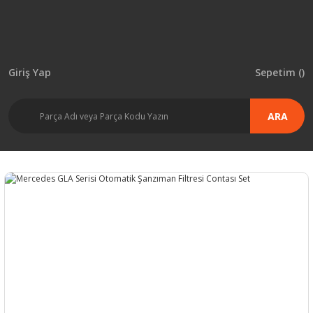
Giriş Yap
Sepetim (
)
ARA