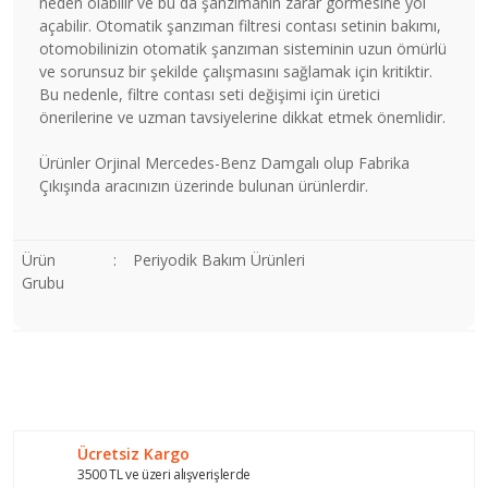
neden olabilir ve bu da şanzımanın zarar görmesine yol
açabilir. Otomatik şanzıman filtresi contası setinin bakımı,
otomobilinizin otomatik şanzıman sisteminin uzun ömürlü
ve sorunsuz bir şekilde çalışmasını sağlamak için kritiktir.
Bu nedenle, filtre contası seti değişimi için üretici
önerilerine ve uzman tavsiyelerine dikkat etmek önemlidir.
Ürünler Orjinal Mercedes-Benz Damgalı olup Fabrika
Çıkışında aracınızın üzerinde bulunan ürünlerdir.
Ürün
:
Periyodik Bakım Ürünleri
Grubu
Bu ürünün fiyat bilgisi, resim, ürün açıklamalarında ve diğer
konularda yetersiz gördüğünüz noktaları öneri formunu
Bu ürüne ilk yorumu siz yapın!
kullanarak tarafımıza iletebilirsiniz.
Görüş ve önerileriniz için teşekkür ederiz.
Ücretsiz Kargo
Yorum Yaz
Ürün resmi kalitesiz, bozuk veya görüntülenemiyor.
3500 TL ve üzeri alışverişlerde