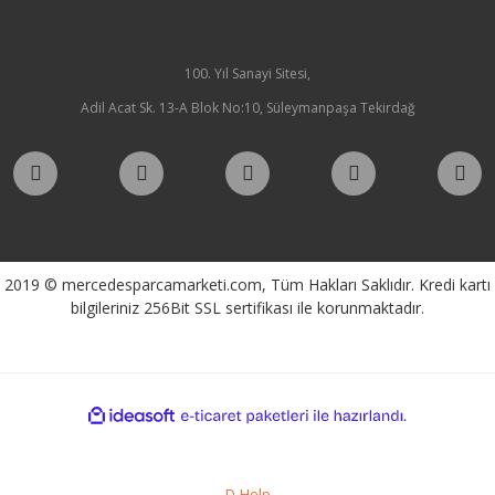
100. Yıl Sanayi Sitesi,
Adil Acat Sk. 13-A Blok No:10, Süleymanpaşa Tekirdağ
2019 © mercedesparcamarketi.com, Tüm Hakları Saklıdır. Kredi kartı
bilgileriniz 256Bit SSL sertifikası ile korunmaktadır.
ile
ideasoft
e-
hazırlandı.
ticaret
paketleri
D-Help