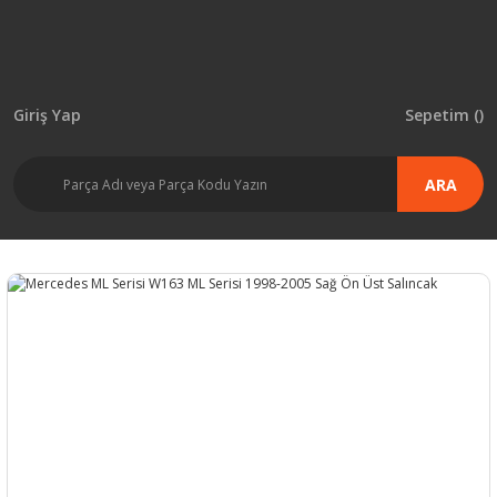
Giriş Yap
Sepetim (
)
ARA