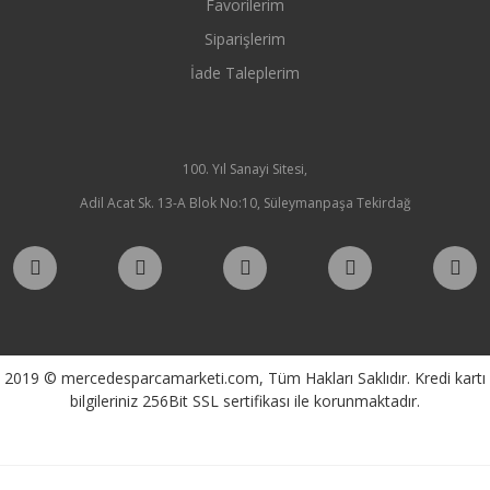
Favorilerim
Siparişlerim
İade Taleplerim
100. Yıl Sanayi Sitesi,
Adil Acat Sk. 13-A Blok No:10, Süleymanpaşa Tekirdağ
2019 © mercedesparcamarketi.com, Tüm Hakları Saklıdır. Kredi kartı
bilgileriniz 256Bit SSL sertifikası ile korunmaktadır.