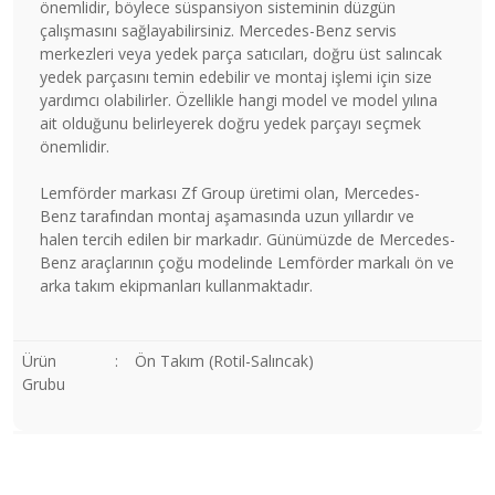
önemlidir, böylece süspansiyon sisteminin düzgün
çalışmasını sağlayabilirsiniz. Mercedes-Benz servis
merkezleri veya yedek parça satıcıları, doğru üst salıncak
yedek parçasını temin edebilir ve montaj işlemi için size
yardımcı olabilirler. Özellikle hangi model ve model yılına
ait olduğunu belirleyerek doğru yedek parçayı seçmek
önemlidir.
Lemförder markası Zf Group üretimi olan, Mercedes-
Benz tarafından montaj aşamasında uzun yıllardır ve
halen tercih edilen bir markadır. Günümüzde de Mercedes-
Benz araçlarının çoğu modelinde Lemförder markalı ön ve
arka takım ekipmanları kullanmaktadır.
Ürün
:
Ön Takım (Rotil-Salıncak)
Grubu
Bu ürünün fiyat bilgisi, resim, ürün açıklamalarında ve diğer
konularda yetersiz gördüğünüz noktaları öneri formunu
Bu ürüne ilk yorumu siz yapın!