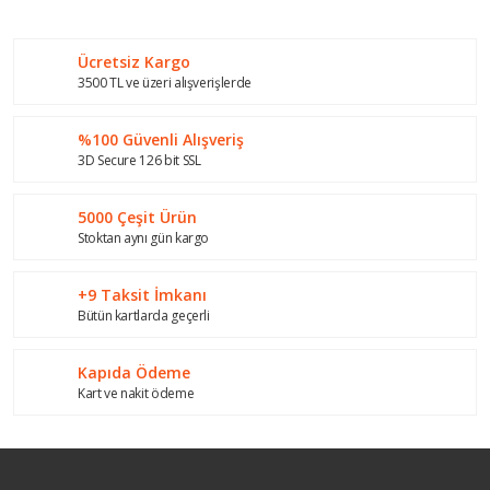
kullanarak tarafımıza iletebilirsiniz.
Görüş ve önerileriniz için teşekkür ederiz.
Ücretsiz Kargo
Yorum Yaz
Ürün resmi kalitesiz, bozuk veya görüntülenemiyor.
3500 TL ve üzeri alışverişlerde
Ürün açıklamasında eksik bilgiler bulunuyor.
%100 Güvenli Alışveriş
Ürün bilgilerinde hatalar bulunuyor.
3D Secure 126 bit SSL
Ürün fiyatı diğer sitelerden daha pahalı.
Bu ürüne benzer farklı alternatifler olmalı.
5000 Çeşit Ürün
Stoktan aynı gün kargo
+9 Taksit İmkanı
Bütün kartlarda geçerli
Gönder
Kapıda Ödeme
Kart ve nakit ödeme