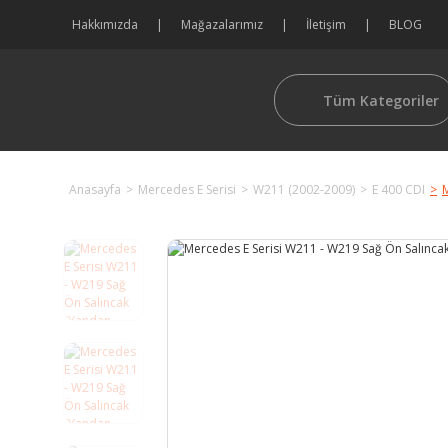
Hakkımızda
Mağazalarımız
İletişim
BLOG
Tüm Kategoriler
Anasayfa
Mercedes E Serisi
W211 (2002-2009)
E 400 CDI
M