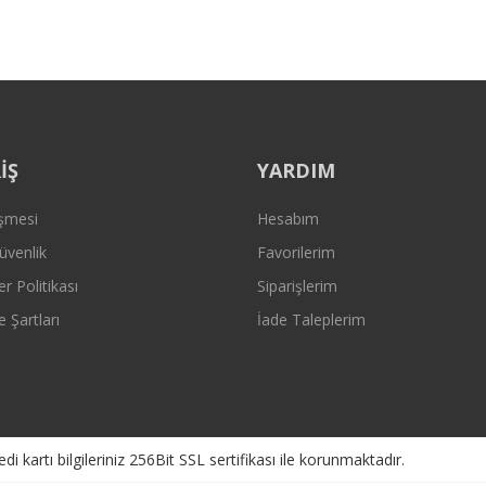
Gönder
İŞ
YARDIM
eşmesi
Hesabım
Güvenlik
Favorilerim
er Politikası
Siparişlerim
e Şartları
İade Taleplerim
kartı bilgileriniz 256Bit SSL sertifikası ile korunmaktadır.