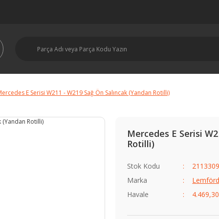
ercedes E Serisi W211 - W219 Sağ Ön Salıncak (Yandan Rotilli)
Mercedes E Serisi W2
Rotilli)
Stok Kodu
2113309
Marka
Lemförd
Havale
4.469,30