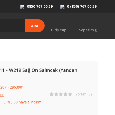
0850 767 00 59
0 (850) 767 00 59
ARA
Giriş Yap
Sepetim (
)
11 - W219 Sağ Ön Salıncak (Yandan
207 - 2963901
Yorum (0)
er
 TL (%3,00 havale indirimi)