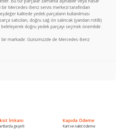
ol eder. Bu tür parçalar zamanla aşınabilir veya hasar
ili bir Mercedes-Benz servis merkezi tarafından
 eşdeğer kalitede yedek parçaların kullanılması
ça satıcıları, doğru sağ ön salıncak (yandan rotilli)
nu belirleyerek doğru yedek parçayı seçmek önemlidir.
len bir markadır. Günümüzde de Mercedes-Benz
a iletebilirsiniz.
ksit İmkanı
Kapıda Ödeme
artlarda geçerli
Kart ve nakit ödeme