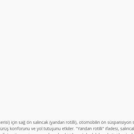
isi) için sağ ön salıncak (yandan rotilli), otomobilin ön süspansiyon s
 konforunu ve yol tutuşunu etkiler. "Yandan rotilli" ifadesi, salıncak