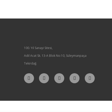
100. Yıl Sanayi Sitesi,
Adil Acat Sk. 13-A Blok No:10, Süleymanpaşa
Tekirdağ