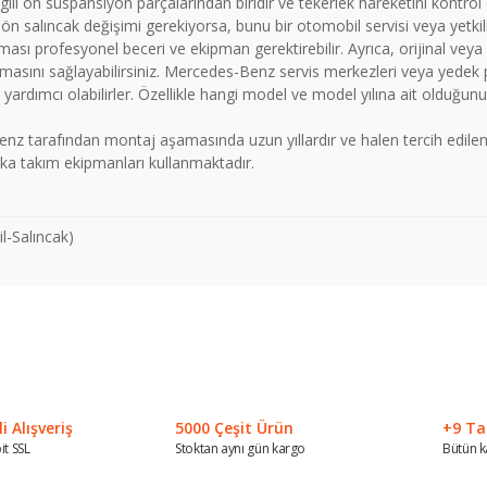
 ilgili ön süspansiyon parçalarından biridir ve tekerlek hareketini kontr
ağ ön salıncak değişimi gerekiyorsa, bunu bir otomobil servisi veya yetk
ması profesyonel beceri ve ekipman gerektirebilir. Ayrıca, orijinal veya
asını sağlayabilirsiniz. Mercedes-Benz servis merkezleri veya yedek par
e yardımcı olabilirler. Özellikle hangi model ve model yılına ait olduğu
nz tarafından montaj aşamasında uzun yıllardır ve halen tercih edi
ka takım ekipmanları kullanmaktadır.
l-Salıncak)
 konularda yetersiz gördüğünüz noktaları öneri formunu kullanarak tarafımız
Bu ürüne ilk yorumu siz yapın!
Yorum Yaz
 Alışveriş
5000 Çeşit Ürün
+9 Ta
it SSL
Stoktan aynı gün kargo
Bütün k