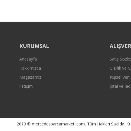
Bu ürüne benzer farklı alternatifler olmalı.
KURUMSAL
ALIŞVER
Anasayfa
Satış Sözl
Hakkımızda
Gizlilik ve 
Mağazamız
Kişisel Veril
İletişim
İptal ve İad
2019 © mercedesparcamarketi.com, Tüm Hakları Saklıdır. Kredi 