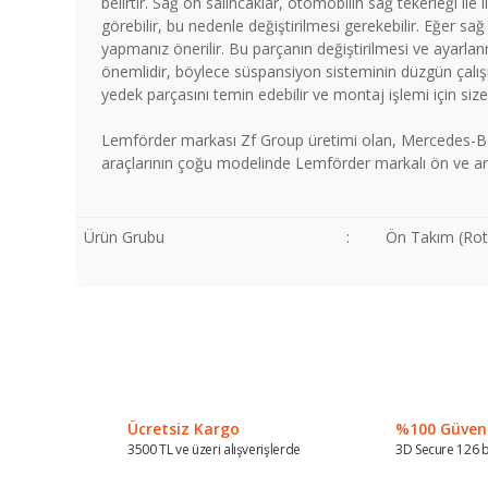
belirtir. Sağ ön salıncaklar, otomobilin sağ tekerleği ile
görebilir, bu nedenle değiştirilmesi gerekebilir. Eğer s
yapmanız önerilir. Bu parçanın değiştirilmesi ve ayarlan
önemlidir, böylece süspansiyon sisteminin düzgün çalışm
yedek parçasını temin edebilir ve montaj işlemi için siz
Lemförder markası Zf Group üretimi olan, Mercedes-Be
araçlarının çoğu modelinde Lemförder markalı ön ve ar
Ürün Grubu
:
Ön Takım (Roti
Bu ürünün fiyat bilgisi, resim, ürün açıklamalarında ve diğer
Görüş ve önerileriniz için teşekkür ederiz.
Ürün resmi kalitesiz, bozuk veya görüntülenemiyor.
Ürün açıklamasında eksik bilgiler bulunuyor.
Ücretsiz Kargo
%100 Güvenli
Ürün bilgilerinde hatalar bulunuyor.
3500 TL ve üzeri alışverişlerde
3D Secure 126 b
Ürün fiyatı diğer sitelerden daha pahalı.