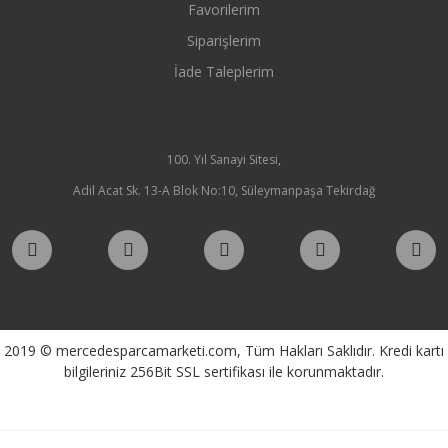
Favorilerim
Siparişlerim
İade Taleplerim
100. Yıl Sanayi Sitesi,
Adil Acat Sk. 13-A Blok No:10, Süleymanpaşa Tekirdağ
2019 © mercedesparcamarketi.com, Tüm Hakları Saklıdır. Kredi kartı
bilgileriniz 256Bit SSL sertifikası ile korunmaktadır.