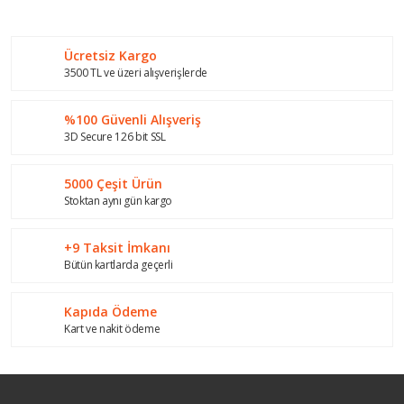
Bu ürüne ilk yorumu siz yapın!
kullanarak tarafımıza iletebilirsiniz.
Görüş ve önerileriniz için teşekkür ederiz.
Ücretsiz Kargo
Yorum Yaz
Ürün resmi kalitesiz, bozuk veya görüntülenemiyor.
3500 TL ve üzeri alışverişlerde
Ürün açıklamasında eksik bilgiler bulunuyor.
%100 Güvenli Alışveriş
Ürün bilgilerinde hatalar bulunuyor.
3D Secure 126 bit SSL
Ürün fiyatı diğer sitelerden daha pahalı.
Bu ürüne benzer farklı alternatifler olmalı.
5000 Çeşit Ürün
Stoktan aynı gün kargo
+9 Taksit İmkanı
Bütün kartlarda geçerli
Gönder
Kapıda Ödeme
Kart ve nakit ödeme