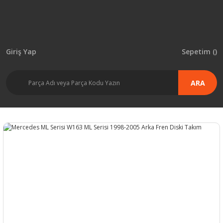
Giriş Yap
Sepetim (
)
ARA