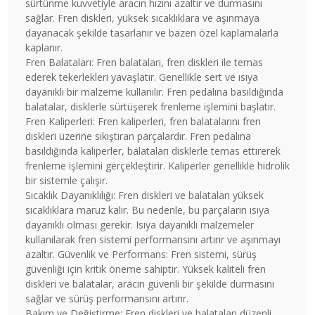
sürtünme kuvvetiyle aracın hızını azaltır ve durmasını
sağlar. Fren diskleri, yüksek sıcaklıklara ve aşınmaya
dayanacak şekilde tasarlanır ve bazen özel kaplamalarla
kaplanır.
Fren Balataları: Fren balataları, fren diskleri ile temas
ederek tekerlekleri yavaşlatır. Genellikle sert ve ısıya
dayanıklı bir malzeme kullanılır. Fren pedalına basıldığında
balatalar, disklerle sürtüşerek frenleme işlemini başlatır.
Fren Kaliperleri: Fren kaliperleri, fren balatalarını fren
diskleri üzerine sıkıştıran parçalardır. Fren pedalına
basıldığında kaliperler, balataları disklerle temas ettirerek
frenleme işlemini gerçekleştirir. Kaliperler genellikle hidrolik
bir sistemle çalışır.
Sıcaklık Dayanıklılığı: Fren diskleri ve balataları yüksek
sıcaklıklara maruz kalır. Bu nedenle, bu parçaların ısıya
dayanıklı olması gerekir. Isıya dayanıklı malzemeler
kullanılarak fren sistemi performansını artırır ve aşınmayı
azaltır. Güvenlik ve Performans: Fren sistemi, sürüş
güvenliği için kritik öneme sahiptir. Yüksek kaliteli fren
diskleri ve balatalar, aracın güvenli bir şekilde durmasını
sağlar ve sürüş performansını artırır.
Bakım ve Değiştirme: Fren diskleri ve balataları düzenli