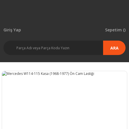
Giriş Yap
Sepetim (
)
ARA