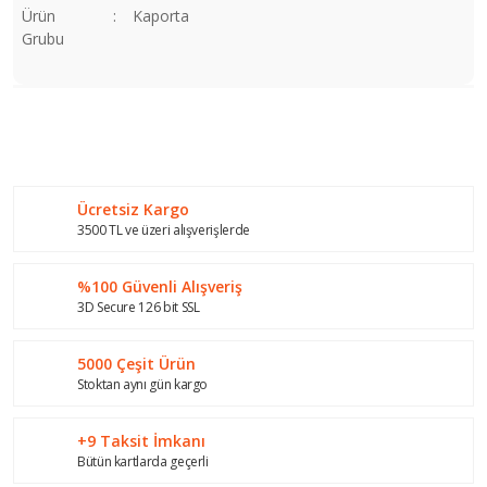
Ürün
:
Kaporta
Grubu
Bu ürünün fiyat bilgisi, resim, ürün açıklamalarında ve diğer
konularda yetersiz gördüğünüz noktaları öneri formunu
Bu ürüne ilk yorumu siz yapın!
kullanarak tarafımıza iletebilirsiniz.
Görüş ve önerileriniz için teşekkür ederiz.
Ücretsiz Kargo
Yorum Yaz
Ürün resmi kalitesiz, bozuk veya görüntülenemiyor.
3500 TL ve üzeri alışverişlerde
Ürün açıklamasında eksik bilgiler bulunuyor.
%100 Güvenli Alışveriş
Ürün bilgilerinde hatalar bulunuyor.
3D Secure 126 bit SSL
Ürün fiyatı diğer sitelerden daha pahalı.
Bu ürüne benzer farklı alternatifler olmalı.
5000 Çeşit Ürün
Stoktan aynı gün kargo
+9 Taksit İmkanı
Bütün kartlarda geçerli