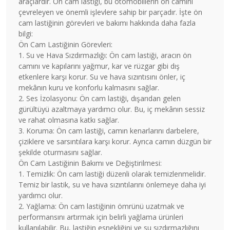
araçlardır. Ön cam lastiği, bu otomobillerin ön camını
çevreleyen ve önemli işlevlere sahip bir parçadır. İşte ön
cam lastiğinin görevleri ve bakımı hakkında daha fazla
bilgi:
Ön Cam Lastiğinin Görevleri:
1. Su ve Hava Sızdırmazlığı: Ön cam lastiği, aracın ön
camını ve kapılarını yağmur, kar ve rüzgar gibi dış
etkenlere karşı korur. Su ve hava sızıntısını önler, iç
mekânın kuru ve konforlu kalmasını sağlar.
2. Ses İzolasyonu: Ön cam lastiği, dışarıdan gelen
gürültüyü azaltmaya yardımcı olur. Bu, iç mekânın sessiz
ve rahat olmasına katkı sağlar.
3. Koruma: Ön cam lastiği, camın kenarlarını darbelere,
çiziklere ve sarsıntılara karşı korur. Ayrıca camın düzgün bir
şekilde oturmasını sağlar.
Ön Cam Lastiğinin Bakımı ve Değiştirilmesi:
1. Temizlik: Ön cam lastiği düzenli olarak temizlenmelidir.
Temiz bir lastik, su ve hava sızıntılarını önlemeye daha iyi
yardımcı olur.
2. Yağlama: Ön cam lastiğinin ömrünü uzatmak ve
performansını artırmak için belirli yağlama ürünleri
kullanılabilir. Bu, lastiğin esnekliğini ve su sızdırmazlığını