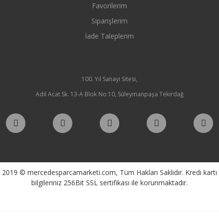
Favorilerim
Siparişlerim
İade Taleplerim
100. Yıl Sanayi Sitesi,
Adil Acat Sk. 13-A Blok No:10, Süleymanpaşa Tekirdağ
2019 © mercedesparcamarketi.com, Tüm Hakları Saklıdır. Kredi kartı
bilgileriniz 256Bit SSL sertifikası ile korunmaktadır.