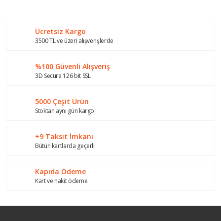
Bu ürüne ilk yorumu siz yapın!
kullanarak tarafımıza iletebilirsiniz.
Görüş ve önerileriniz için teşekkür ederiz.
Ücretsiz Kargo
Yorum Yaz
Ürün resmi kalitesiz, bozuk veya görüntülenemiyor.
3500 TL ve üzeri alışverişlerde
Ürün açıklamasında eksik bilgiler bulunuyor.
%100 Güvenli Alışveriş
Ürün bilgilerinde hatalar bulunuyor.
3D Secure 126 bit SSL
Ürün fiyatı diğer sitelerden daha pahalı.
Bu ürüne benzer farklı alternatifler olmalı.
5000 Çeşit Ürün
Stoktan aynı gün kargo
+9 Taksit İmkanı
Bütün kartlarda geçerli
Gönder
Kapıda Ödeme
Kart ve nakit ödeme