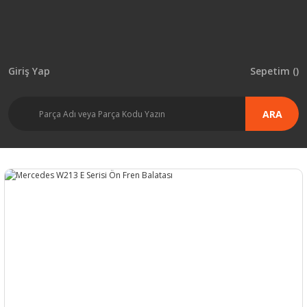
Giriş Yap
Sepetim (
)
ARA