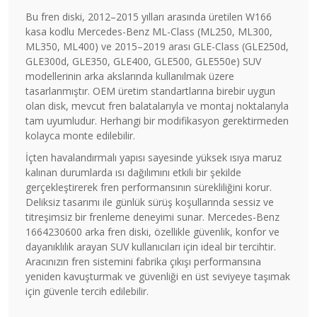
Bu fren diski, 2012–2015 yılları arasında üretilen W166
kasa kodlu Mercedes-Benz ML-Class (ML250, ML300,
ML350, ML400) ve 2015–2019 arası GLE-Class (GLE250d,
GLE300d, GLE350, GLE400, GLE500, GLE550e) SUV
modellerinin arka akslarında kullanılmak üzere
tasarlanmıştır. OEM üretim standartlarına birebir uygun
olan disk, mevcut fren balatalarıyla ve montaj noktalarıyla
tam uyumludur. Herhangi bir modifikasyon gerektirmeden
kolayca monte edilebilir.
İçten havalandırmalı yapısı sayesinde yüksek ısıya maruz
kalınan durumlarda ısı dağılımını etkili bir şekilde
gerçekleştirerek fren performansının sürekliliğini korur.
Deliksiz tasarımı ile günlük sürüş koşullarında sessiz ve
titreşimsiz bir frenleme deneyimi sunar. Mercedes-Benz
1664230600 arka fren diski, özellikle güvenlik, konfor ve
dayanıklılık arayan SUV kullanıcıları için ideal bir tercihtir.
Aracınızın fren sistemini fabrika çıkışı performansına
yeniden kavuşturmak ve güvenliği en üst seviyeye taşımak
için güvenle tercih edilebilir.