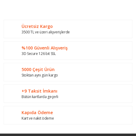
konularda yetersiz gördüğünüz noktaları öneri formunu
Bu ürüne ilk yorumu siz yapın!
kullanarak tarafımıza iletebilirsiniz.
Görüş ve önerileriniz için teşekkür ederiz.
Ücretsiz Kargo
Yorum Yaz
Ürün resmi kalitesiz, bozuk veya görüntülenemiyor.
3500 TL ve üzeri alışverişlerde
Ürün açıklamasında eksik bilgiler bulunuyor.
%100 Güvenli Alışveriş
Ürün bilgilerinde hatalar bulunuyor.
3D Secure 126 bit SSL
Ürün fiyatı diğer sitelerden daha pahalı.
Bu ürüne benzer farklı alternatifler olmalı.
5000 Çeşit Ürün
Stoktan aynı gün kargo
+9 Taksit İmkanı
Bütün kartlarda geçerli
Gönder
Kapıda Ödeme
Kart ve nakit ödeme