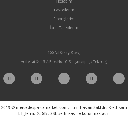
Hesabım
Favorilerim
Siparişlerim
İade Taleplerim
100. Yıl Sanayi Sitesi,
Adil Acat Sk. 13-A Blok No:10, Süleymanpaşa Tekirdağ
2019 © mercedesparcamarketi.com, Tüm Hakları Saklıdır. Kredi kartı
bilgileriniz 256Bit SSL sertifikası ile korunmaktadır.