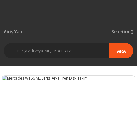
Giriş Yap
Sepetim (
)
ARA