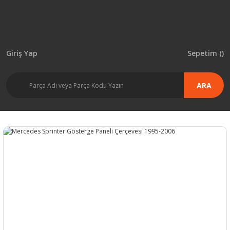
Giriş Yap
Sepetim (
)
ARA