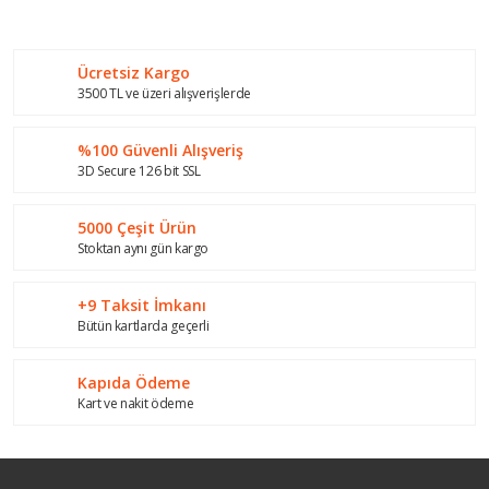
Bu ürüne ilk yorumu siz yapın!
kullanarak tarafımıza iletebilirsiniz.
Görüş ve önerileriniz için teşekkür ederiz.
Ücretsiz Kargo
Yorum Yaz
Ürün resmi kalitesiz, bozuk veya görüntülenemiyor.
3500 TL ve üzeri alışverişlerde
Ürün açıklamasında eksik bilgiler bulunuyor.
%100 Güvenli Alışveriş
Ürün bilgilerinde hatalar bulunuyor.
3D Secure 126 bit SSL
Ürün fiyatı diğer sitelerden daha pahalı.
Bu ürüne benzer farklı alternatifler olmalı.
5000 Çeşit Ürün
Stoktan aynı gün kargo
+9 Taksit İmkanı
Bütün kartlarda geçerli
Gönder
Kapıda Ödeme
Kart ve nakit ödeme