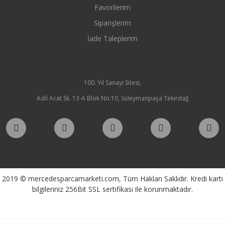
Favorilerim
Siparişlerim
İade Taleplerim
100. Yıl Sanayi Sitesi,
Adil Acat Sk. 13-A Blok No:10, Süleymanpaşa Tekirdağ
2019 © mercedesparcamarketi.com, Tüm Hakları Saklıdır. Kredi kartı
bilgileriniz 256Bit SSL sertifikası ile korunmaktadır.