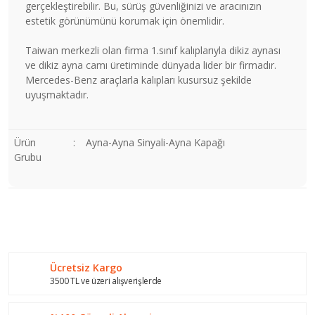
gerçekleştirebilir. Bu, sürüş güvenliğinizi ve aracınızın
estetik görünümünü korumak için önemlidir.
Taiwan merkezli olan firma 1.sınıf kalıplarıyla dikiz aynası
ve dikiz ayna camı üretiminde dünyada lider bir firmadır.
Mercedes-Benz araçlarla kalıpları kusursuz şekilde
uyuşmaktadır.
Ürün
:
Ayna-Ayna Sinyali-Ayna Kapağı
Grubu
Bu ürünün fiyat bilgisi, resim, ürün açıklamalarında ve diğer
konularda yetersiz gördüğünüz noktaları öneri formunu
Bu ürüne ilk yorumu siz yapın!
kullanarak tarafımıza iletebilirsiniz.
Görüş ve önerileriniz için teşekkür ederiz.
Ücretsiz Kargo
Yorum Yaz
Ürün resmi kalitesiz, bozuk veya görüntülenemiyor.
3500 TL ve üzeri alışverişlerde
Ürün açıklamasında eksik bilgiler bulunuyor.