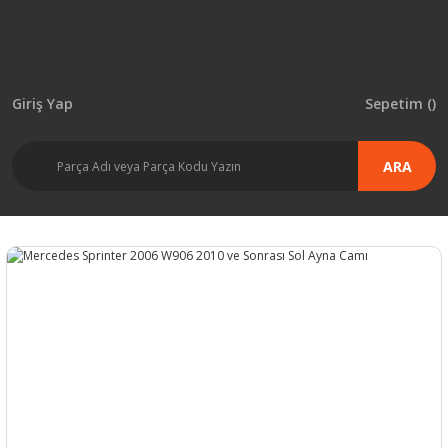
Giriş Yap
Sepetim (
)
ARA