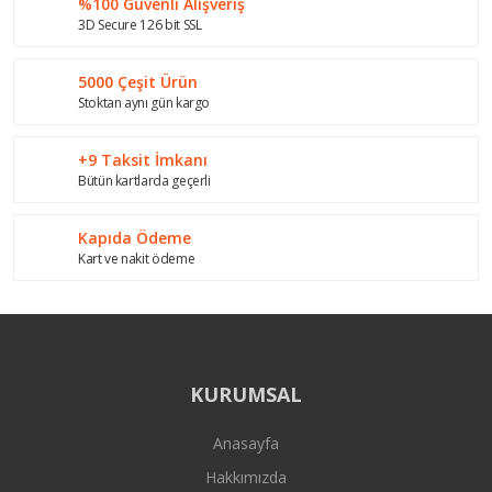
%100 Güvenli Alışveriş
Ürün bilgilerinde hatalar bulunuyor.
3D Secure 126 bit SSL
Ürün fiyatı diğer sitelerden daha pahalı.
Bu ürüne benzer farklı alternatifler olmalı.
5000 Çeşit Ürün
Stoktan aynı gün kargo
+9 Taksit İmkanı
Bütün kartlarda geçerli
Gönder
Kapıda Ödeme
Kart ve nakit ödeme
KURUMSAL
Anasayfa
Hakkımızda