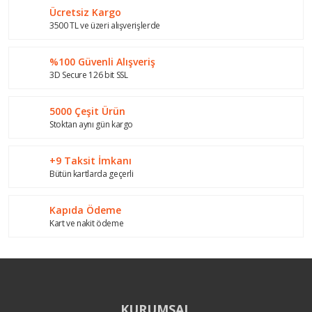
Ücretsiz Kargo
Yorum Yaz
Ürün resmi kalitesiz, bozuk veya görüntülenemiyor.
3500 TL ve üzeri alışverişlerde
Ürün açıklamasında eksik bilgiler bulunuyor.
%100 Güvenli Alışveriş
Ürün bilgilerinde hatalar bulunuyor.
3D Secure 126 bit SSL
Ürün fiyatı diğer sitelerden daha pahalı.
Bu ürüne benzer farklı alternatifler olmalı.
5000 Çeşit Ürün
Stoktan aynı gün kargo
+9 Taksit İmkanı
Bütün kartlarda geçerli
Gönder
Kapıda Ödeme
Kart ve nakit ödeme
KURUMSAL