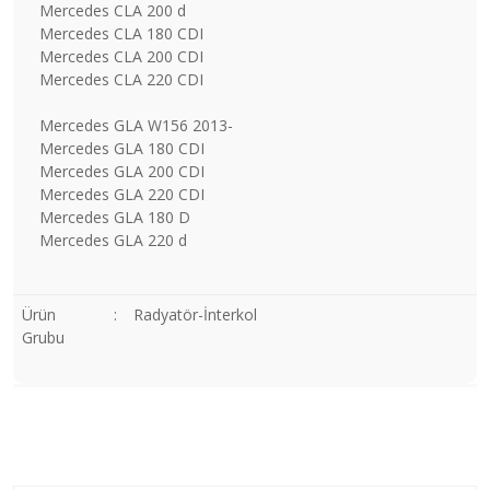
Mercedes CLA 200 d
Mercedes CLA 180 CDI
Mercedes CLA 200 CDI
Mercedes CLA 220 CDI
Mercedes GLA W156 2013-
Mercedes GLA 180 CDI
Mercedes GLA 200 CDI
Mercedes GLA 220 CDI
Mercedes GLA 180 D
Mercedes GLA 220 d
Ürün
:
Radyatör-İnterkol
Grubu
Bu ürünün fiyat bilgisi, resim, ürün açıklamalarında ve diğer
konularda yetersiz gördüğünüz noktaları öneri formunu
Bu ürüne ilk yorumu siz yapın!
kullanarak tarafımıza iletebilirsiniz.
Görüş ve önerileriniz için teşekkür ederiz.