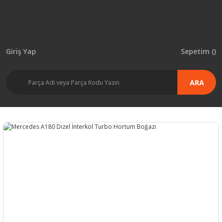
Giriş Yap
Sepetim (
)
ARA