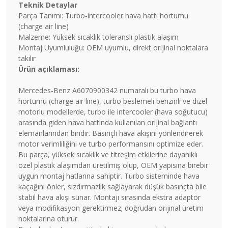
Teknik Detaylar
Parça Tanımı: Turbo‑intercooler hava hattı hortumu
(charge air line)
Malzeme: Yüksek sıcaklık toleranslı plastik alaşım
Montaj Uyumluluğu: OEM uyumlu, direkt orijinal noktalara
takılır
Ürün açıklaması:
Mercedes‑Benz A6070900342 numaralı bu turbo hava
hortumu (charge air line), turbo beslemeli benzinli ve dizel
motorlu modellerde, turbo ile intercooler (hava soğutucu)
arasında giden hava hattında kullanılan orijinal bağlantı
elemanlarından biridir. Basınçlı hava akışını yönlendirerek
motor verimliliğini ve turbo performansını optimize eder.
Bu parça, yüksek sıcaklık ve titreşim etkilerine dayanıklı
özel plastik alaşımdan üretilmiş olup, OEM yapısına birebir
uygun montaj hatlarına sahiptir. Turbo sisteminde hava
kaçağını önler, sızdırmazlık sağlayarak düşük basınçta bile
stabil hava akışı sunar. Montajı sırasında ekstra adaptör
veya modifikasyon gerektirmez; doğrudan orijinal üretim
noktalarına oturur.