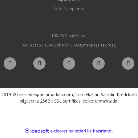
İade Taleplerim
100. Yıl Sanayi Sitesi,
Adil Acat Sk. 13-A Blok No:10, Süleymanpaşa Tekirdağ
2019 © mercedesparcamarketi.com, Tüm Hakları Saklıdır. Kredi kartı
bilgileriniz 256Bit SSL sertifikası ile korunmaktadır.
ile
ideasoft
e-
hazırlandı.
ticaret