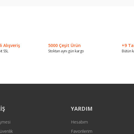
 konularda yetersiz gördüğünüz noktaları öneri formunu kullanarak tarafımız
Bu ürüne ilk yorumu siz yapın!
Yorum Yaz
 Alışveriş
5000 Çeşit Ürün
+9 Ta
it SSL
Stoktan aynı gün kargo
Bütün k
Gönder
İŞ
YARDIM
eşmesi
Hesabım
Güvenlik
Favorilerim