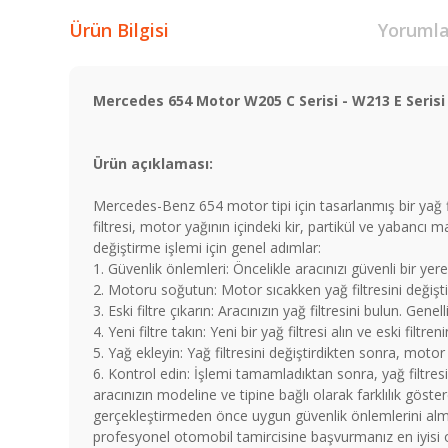
Ürün Bilgisi
Yorumla
Mercedes 654 Motor W205 C Serisi - W213 E Serisi -
Ürün açıklaması:
Mercedes-Benz 654 motor tipi için tasarlanmış bir yağ 
filtresi, motor yağının içindeki kir, partikül ve yabancı 
değiştirme işlemi için genel adımlar:
1. Güvenlik önlemleri: Öncelikle aracınızı güvenli bir yere
2. Motoru soğutun: Motor sıcakken yağ filtresini değişt
3. Eski filtre çıkarın: Aracınızın yağ filtresini bulun. Gene
4. Yeni filtre takın: Yeni bir yağ filtresi alın ve eski filt
5. Yağ ekleyin: Yağ filtresini değiştirdikten sonra, motor
6. Kontrol edin: İşlemi tamamladıktan sonra, yağ filtresi
aracınızın modeline ve tipine bağlı olarak farklılık göste
gerçekleştirmeden önce uygun güvenlik önlemlerini almal
profesyonel otomobil tamircisine başvurmanız en iyisi o