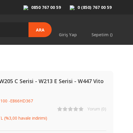
0850 767 00 59
0 (850) 767 00 59
ARA
Giriş Yap
Sepetim (
)
05 C Serisi - W213 E Serisi - W447 Vito
1100 -E866HD367
Yorum (0)
L (%3,00 havale indirimi)