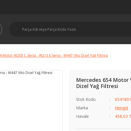
Motor W205 C Serisi - W213 E Serisi - W447 Vito Dizel Yağ Filtresi
Mercedes 654 Motor W2
Dizel Yağ Filtresi
Stok Kodu
654180
Marka
Hengst
Havale
458,03 T