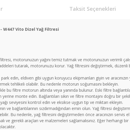
r
Taksit Seçenekleri
 W447 Vito Dizel Yağ Filtresi
filtresi, motorunuzun yağını temiz tutmak ve motorunuzun verimli çalı
maddeleri tutarak, motorunuzu korur. Yağ filtresini değiştirmek, düzenli ba
 park edin, eldiven gibi uygun koruyucu ekipmanları giyin ve aracınızın yağ
irmek tehlikeli olabilir. Bu nedenle motorun soğumasını bekleyin.
llikle bu filtre motorun altında veya yanında bulunur. Eski filtre bağlantıları
renin yerine monte edin. Bağlantıları sıkın ve filtre montajını doğru bir şeki
 yağı seviyesini kontrol edin ve eksikse uygun tip ve miktarı ekleyin.
nin ve bağlantılarının sızdırmadığından emin olun. Yağ filtresi değiştirm
rebilir. Bu nedenle, yağ filtresini değiştirmeden önce aracınızın servis e
ı ve gerekli araçları ve malzemeleri sağlamalısınız. Eğer herhangi bir 
lacaktır.